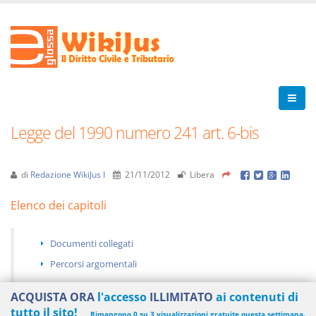
Legge del 1990 numero 241 art. 6-bis
di
Redazione WikiJus I
21/11/2012
Libera
Elenco dei capitoli
Documenti collegati
Percorsi argomentali
ACQUISTA ORA
l'accesso
ILLIMITATO
ai contenuti di
tutto il sito!
Rimangono 0 su 3 visualizzazioni gratuite questa settimana.