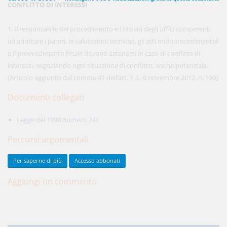
CONFLITTO DI INTERESSI
1. Il responsabile del procedimento e i titolari degli uffici competenti
450,00 €
ad adottare i pareri, le valutazioni tecniche, gli atti endoprocedimentali
ANNUALI
anziché
570.00€
,
risparmi il 21%!
e il provvedimento finale devono astenersi in caso di conflitto di
interessi, segnalando ogni situazione di conflitto, anche potenziale.
Acquista ora
(Articolo aggiunto dal comma 41 dell’art. 1, L. 6 novembre 2012, n. 190)
Documenti collegati
48,00 €
MENSILI
Legge del 1990 numero 241
Percorsi argomentali
Acquista ora
Per saperne di più
LEGGI
Legge
1990
Accesso abbonati
241
Aggiungi un commento