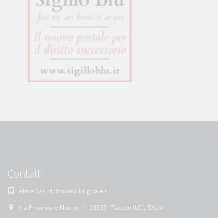
Contatti
Akros Sas di Pirovano Brigida e C.
Via Provinciale Nord n. 1 - 23837 - Taceno (LC), ITALIA