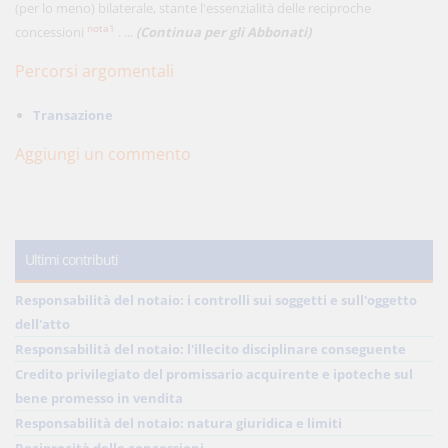
(per lo meno) bilaterale, stante l'essenzialità delle reciproche
nota1
concessioni
. ...
(Continua per gli Abbonati)
Percorsi argomentali
Transazione
Aggiungi un commento
Ultimi contributi
Responsabilità del notaio: i controlli sui soggetti e sull'oggetto
dell'atto
Responsabilità del notaio: l'illecito disciplinare conseguente
Credito privilegiato del promissario acquirente e ipoteche sul
bene promesso in vendita
Responsabilità del notaio: natura giuridica e limiti