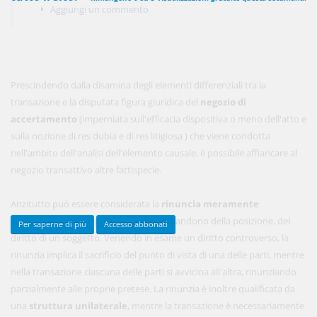
Aggiungi un commento
450,00 €
ANNUALI
anziché
570.00€
,
risparmi il 21%!
Prescindendo dalla disamina degli elementi differenziali tra la
Acquista ora
transazione e la disputata figura giuridica del
negozio di
accertamento
(imperniata sull'efficacia dispositiva o meno dell'atto e
sulla nozione di res dubia e di res litigiosa ) che viene condotta
nell'ambito dell'analisi dell'elemento causale, è possibile affiancare al
48,00 €
MENSILI
negozio transattivo altre fattispecie.
Acquista ora
Anzitutto può essere considerata la
rinuncia meramente
abdicativa.
Essa implica l'integrale abbandono della posizione, del
Per saperne di più
Accesso abbonati
diritto di un soggetto. Venendo in esame un diritto controverso, la
rinunzia implica il sacrificio del punto di vista di una delle parti, mentre
nella transazione ciascuna delle parti si avvicina all'altra, rinunziando
parzialmente alle proprie pretese. La rinunzia è inoltre qualificata da
una
struttura unilaterale
, mentre la transazione è necessariamente