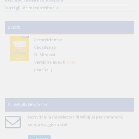
Reciprocità delle concessioni
Tutti gli ultimi contributi >
E-Book
Prescrizione e
decadenza
D. Minussi
Versione ebook
€ 4,19
(iva incl.)
Iscriviti alla Newsletter
Iscriviti alla newsletter di WikiJus per rimanere
sempre aggiornato!
Iscriviti ora