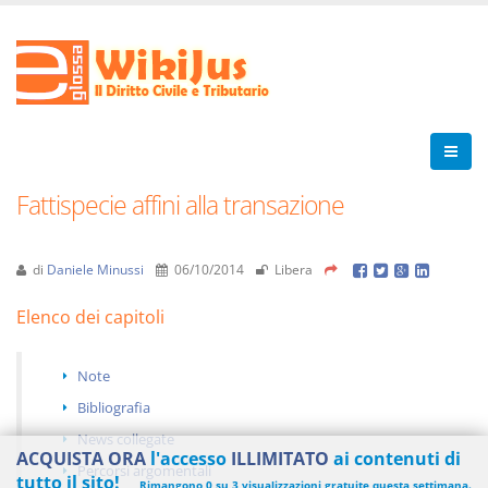
Fattispecie affini alla transazione
di
Daniele Minussi
06/10/2014
Libera
Elenco dei capitoli
Note
Bibliografia
News collegate
ACQUISTA ORA
l'accesso
ILLIMITATO
ai contenuti di
Percorsi argomentali
tutto il sito!
Rimangono 0 su 3 visualizzazioni gratuite questa settimana.