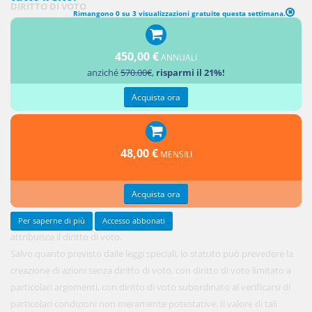
DIRITTO DI VOTO
Rimangono 0 su 3 visualizzazioni gratuite questa settimana.
Ogni
450,00 €
azione
ANNUALI
anziché
570.00€
,
risparmi il 21%!
Acquista ora
48,00 €
MENSILI
Acquista ora
Per saperne di più
Accesso abbonati
attribuisce il diritto di voto.
Salvo quanto previsto dalle leggi speciali, lo statuto può prevedere la
creazione di azioni senza diritto di voto, con diritto di voto limitato a
particolari argomenti, con diritto di voto subordinato al verificarsi di
particolari condizioni non meramente potestative. Il valore di tali