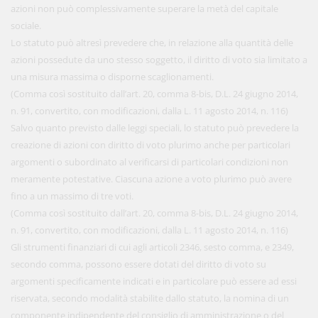
azioni non può complessivamente superare la metà del capitale
sociale.
Lo statuto può altresì prevedere che, in relazione alla quantità delle
azioni possedute da uno stesso soggetto, il diritto di voto sia limitato a
una misura massima o disporne scaglionamenti.
(Comma così sostituito dall’art. 20, comma 8-bis, D.L. 24 giugno 2014,
n. 91, convertito, con modificazioni, dalla L. 11 agosto 2014, n. 116)
Salvo quanto previsto dalle leggi speciali, lo statuto può prevedere la
creazione di azioni con diritto di voto plurimo anche per particolari
argomenti o subordinato al verificarsi di particolari condizioni non
meramente potestative. Ciascuna azione a voto plurimo può avere
fino a un massimo di tre voti.
(Comma così sostituito dall’art. 20, comma 8-bis, D.L. 24 giugno 2014,
n. 91, convertito, con modificazioni, dalla L. 11 agosto 2014, n. 116)
Gli strumenti finanziari di cui agli articoli 2346, sesto comma, e 2349,
secondo comma, possono essere dotati del diritto di voto su
argomenti specificamente indicati e in particolare può essere ad essi
riservata, secondo modalità stabilite dallo statuto, la nomina di un
componente indipendente del consiglio di amministrazione o del