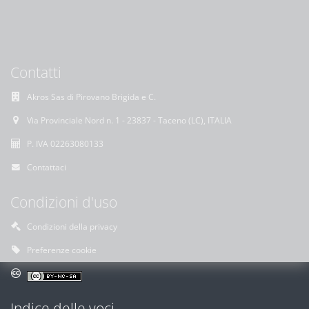
Contatti
Akros Sas di Pirovano Brigida e C.
Via Provinciale Nord n. 1 - 23837 - Taceno (LC), ITALIA
P. IVA 02263080133
Contattaci
Condizioni d'uso
Condizioni della privacy
Preferenze cookie
Indice delle voci