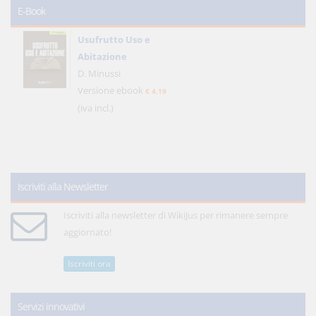
E-Book
Usufrutto Uso e
Abitazione
D. Minussi
Versione ebook
€ 4,19
(iva incl.)
Iscriviti alla Newsletter
Iscriviti alla newsletter di WikiJus per rimanere sempre
aggiornato!
Iscriviti ora
Servizi innovativi