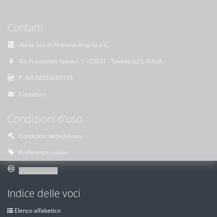
Contatti
Akros Sas di Pirovano Brigida e C.
Via Provinciale Nord n. 1 - 23837 - Taceno (LC), ITALIA
P. IVA 02263080133
Contattaci
Condizioni d'uso
Condizioni della privacy
Preferenze cookie
Indice delle voci
Elenco alfabetico