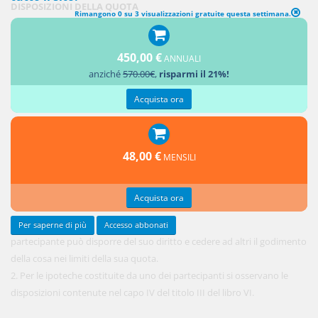
DISPOSIZIONI DELLA QUOTA
Rimangono 0 su 3 visualizzazioni gratuite questa settimana.
1. Ciascun
450,00 €
ANNUALI
anziché
570.00€
,
risparmi il 21%!
Acquista ora
48,00 €
MENSILI
Acquista ora
Per saperne di più
Accesso abbonati
partecipante può disporre del suo diritto e cedere ad altri il godimento
della cosa nei limiti della sua quota.
2. Per le ipoteche costituite da uno dei partecipanti si osservano le
disposizioni contenute nel capo IV del titolo III del libro VI.