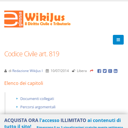
Codice Civile art. 819
di
Redazione WikiJus I
10/07/2014
Libera
Elenco dei capitoli
Documenti collegati
Percorsi argomentali
ACQUISTA ORA
l'accesso
ILLIMITATO
ai contenuti di
tutto il sito!
Rimangono 0 su 3 visualizzazioni gratuite questa settimana.