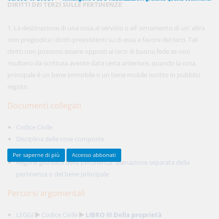
DIRITTI DEI TERZI SULLE PERTINENZE
1. La destinazione di una cosa al servizio o all' ornamento di un' altra
450,00 €
non pregiudica i diritti preesistenti su di essa a favore dei terzi. Tali
ANNUALI
anziché
570.00€
,
risparmi il 21%!
diritti non possono essere opposti ai terzi di buona fede se non
risultano da scrittura avente data certa anteriore, quando la cosa
Acquista ora
principale è un bene immobile o un bene mobile iscritto in pubblici
registri.
Documenti collegati
48,00 €
MENSILI
Codice Civile
Acquista ora
Disciplina delle cose composte
Le pertinenze
Per saperne di più
Accesso abbonati
Regime giuridico della pertinenza: alienazione separata della
pertinenza o del bene principale
Percorsi argomentali
LEGGI
Codice Civile
LIBRO III Della proprietà