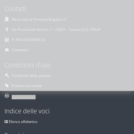
Contatti
Akros Sas di Pirovano Brigida e C.
Via Provinciale Nord n. 1 - 23837 - Taceno (LC), ITALIA
P. IVA 02263080133
Contattaci
Condizioni d'uso
Condizioni della privacy
Preferenze cookie
Indice delle voci
Elenco alfabetico