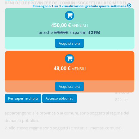
BENI DELLE PROVINCE E DEI COMUNI SOGGETTI AL REGIME DEI
Rimangono 1 su 3 visualizzazioni gratuite questa settimana.
BENI DEMANIALI
450,00 €
1. I beni
ANNUALI
anziché
570.00€
,
risparmi il 21%!
della
specie di
Acquista ora
quelli
indicati
dal
48,00 €
MENSILI
secondo
comma
dell'
Acquista ora
articolo
Per saperne di più
Accesso abbonati
822, se
appartengono alle province o ai comuni, sono soggetti al regime del
demanio pubblico.
2. Allo stesso regime sono soggetti i cimiteri e i mercati comunali.