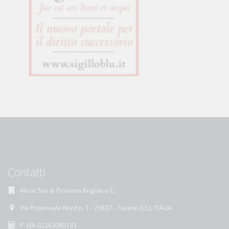
Contatti
Akros Sas di Pirovano Brigida e C.
Via Provinciale Nord n. 1 - 23837 - Taceno (LC), ITALIA
P. IVA 02263080133