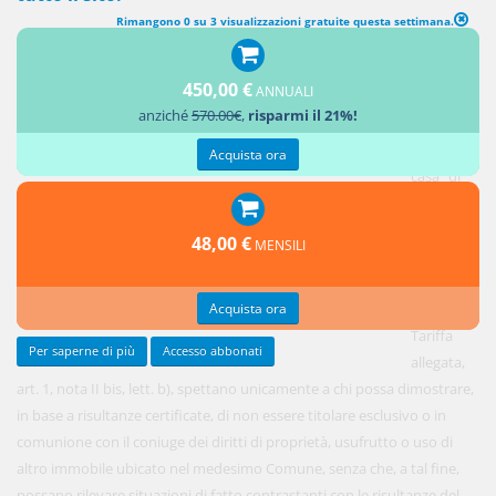
Rimangono 0 su 3 visualizzazioni gratuite questa settimana.
450,00 €
ANNUALI
I benefici
anziché
570.00€
,
risparmi il 21%!
fiscali
"prima
Acquista ora
casa" di
cui al
D.P.R. 26
48,00 €
MENSILI
aprile
1986, n.
Acquista ora
131,
Tariffa
Per saperne di più
Accesso abbonati
allegata,
art. 1, nota II bis, lett. b), spettano unicamente a chi possa dimostrare,
in base a risultanze certificate, di non essere titolare esclusivo o in
comunione con il coniuge dei diritti di proprietà, usufrutto o uso di
altro immobile ubicato nel medesimo Comune, senza che, a tal fine,
possano rilevare situazioni di fatto contrastanti con le risultanze del