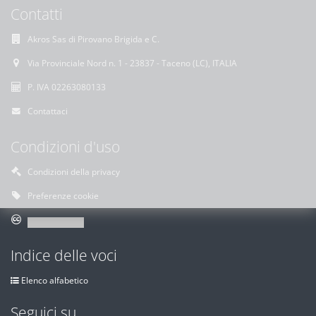
Contatti
Akros Sas di Pirovano Brigida e C.
Via Provinciale Nord n. 1 - 23837 - Taceno (LC), ITALIA
P. IVA 02263080133
Contattaci
Condizioni d'uso
Condizioni della privacy
Preferenze cookie
Indice delle voci
Elenco alfabetico
Seguici su