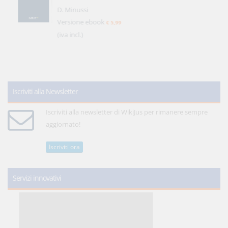
D. Minussi
Versione ebook
€ 5,99
(iva incl.)
Iscriviti alla Newsletter
Iscriviti alla newsletter di WikiJus per rimanere sempre
aggiornato!
Iscriviti ora
Servizi innovativi