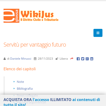
Servitù per vantaggio futuro
di
Daniele Minussi
28/11/2023
Libera
Elenco dei capitoli
Note
Bibliografia
News collegate
ACQUISTA ORA
l'accesso
ILLIMITATO
ai contenuti di
Percorsi argomentali
tutto il sito!