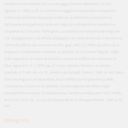
costituire una servitù per un vantaggio futuro del fondo, in Giur.
agraria it., 1969, p.99. La dottrina maggioritaria peraltro è alquanto
critica nei confronti di questo indirizzo, preferendo ricostruire la
fattispecie prospettata come un negozio sottoposto a condizione
sospensiva. Così p.es. Perlingieri, La pretesa conversione del negozio
c.d. obbligatorio o ad effetti obbligatori, in tema di servitù a favore e a
carico di edificio da costruire, in Riv. giur. edil., t.2,1964, pp.256 e ss. e
Rapporto preliminare e servitù su edificio da costruire, Napoli, 1966,
p.84; Agostino, In tema di servitù a carico di edificio da costruire, in
Giur. agraria it., t. I, 1976, pp.211 e ss.; Grosso-Deiana, Le servitù
prediali, in Tratt. dir. civ. it., diretto da Vassalli, Torino, 1963, p.144. Dato
che tale negozio produrrebbe alcuni effetti pur in pendenza della
condizione, vi è chi lo ha definito anche negozio ad effetti tipici
parzialmente sospesi. Si veda Branca, Servitù prediali (artt.1027-1099),
in Comm. cod. civ., a cura di Scialoja-Branca, Bologna-Roma, 1987, p.45.
top2
Bibliografia