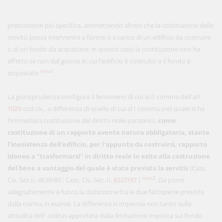
prescrizione più specifica, ammettendo altresì che la costituzione della
servitù possa intervenire a favore o a carico di un edificio da costruire
o di un fondo da acquistare: in questo caso la costituzione non ha
effetto se non dal giorno in cui l'edificio è costruito o il fondo è
nota1
acquistato
.
La giurisprudenza configura il fenomeno di cui al II comma dell'art.
1029
cod.civ., a differenza di quello di cui al I comma (nel quale si ha
l'immediata costituzione del diritto reale parziario),
come
costituzione di un rapporto avente natura obbligatoria, stante
l'inesistenza dell'edificio, per l'appunto da costruirsi, rapporto
idoneo a "trasformarsi" in diritto reale in esito alla costruzione
del bene a vantaggio del quale è stata prevista la servitù
(Cass.
nota2
Civ. Sez.II, 4839/89
; Cass. Civ. Sez. II,
8227/97
)
. Da porre
adeguatamente a fuoco la distinzione tra le due fattispecie previste
dalla norma in esame. La differenza si impernia non tanto sulla
attualità dell'
utilitas
apportata dalla limitazione imposta sul fondo