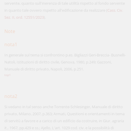
servente, quanto sull'inerenza di tale utilità rispetto al fondo servente
in quanto tale ovvero rispetto all'edificazione da realizzare (
Cass. Civ.
Sez. II, ord. 12551/2023
).
Note
nota1
In generale sul tema si confrontino p.es. Bigliazzi Geri-Breccia- Busnelli-
Natoli, Istituzioni di diritto civile, Genova, 1980, p.249; Gazzoni,
Manuale di diritto privato, Napoli, 2006, p.251.
top1
nota2
Si vedano in tal senso anche Torrente-Schlesinger, Manuale di diritto
privato, Milano, 2007, p.363; Armati, Questioni e orientamenti in tema
di servitù a favore e a carico di un edificio da costruire, in Giur. agraria
it., 1967, pp.429 e ss.; Ajello, L'art. 1029 cod. civ. e la possibilità di