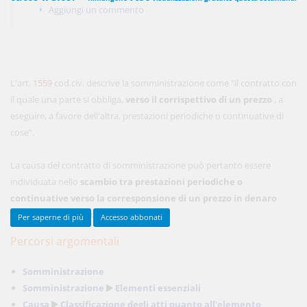
Aggiungi un commento
450,00 €
ANNUALI
anziché
570.00€
,
risparmi il 21%!
L'art.
1559
cod.civ. descrive la somministrazione come "il contratto con
Acquista ora
il quale una parte si obbliga,
verso il corrispettivo di un prezzo
, a
eseguire, a favore dell'altra, prestazioni periodiche o continuative di
cose".
48,00 €
MENSILI
La causa del contratto di somministrazione può pertanto essere
individuata nello
scambio tra prestazioni periodiche o
Acquista ora
continuative verso la corresponsione di un prezzo in denaro
nota1
.
...
(Continua per gli Abbonati)
Per saperne di più
Accesso abbonati
Percorsi argomentali
Somministrazione
Somministrazione
Elementi essenziali
Causa
Classificazione degli atti quanto all'elemento