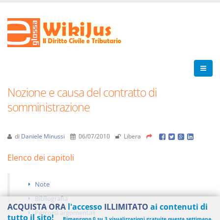
Nozione e causa del contratto di
somministrazione
di
Daniele Minussi
06/07/2010
Libera
Elenco dei capitoli
Note
Bibliografia
ACQUISTA ORA
l'accesso
ILLIMITATO
ai contenuti di
Percorsi argomentali
tutto il sito!
Rimangono 0 su 3 visualizzazioni gratuite questa settimana.