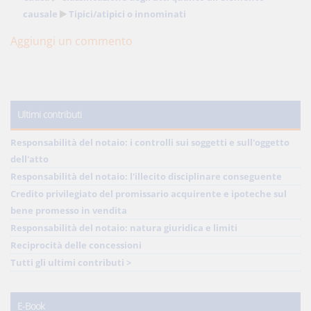
causale
Tipici/atipici o innominati
Aggiungi un commento
Ultimi contributi
Responsabilità del notaio: i controlli sui soggetti e sull'oggetto
dell'atto
Responsabilità del notaio: l'illecito disciplinare conseguente
Credito privilegiato del promissario acquirente e ipoteche sul
bene promesso in vendita
Responsabilità del notaio: natura giuridica e limiti
Reciprocità delle concessioni
Tutti gli ultimi contributi >
E-Book