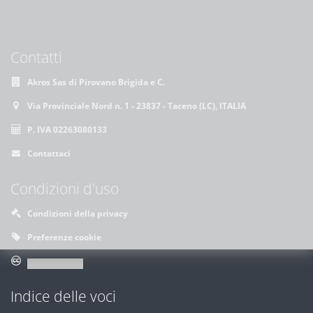
Contatti
Akros Sas di Pirovano Brigida e C.
Via Provinciale Nord n. 1 - 23837 - Taceno (LC), ITALIA
P. IVA 02263080133
Contattaci
Condizioni d'uso
Condizioni della privacy
Preferenze cookie
Indice delle voci