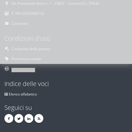
Via Provinciale Nord n. 1 - 23837 - Taceno (LC), ITALIA
P. IVA 02263080133
Contattaci
Condizioni d'uso
Condizioni della privacy
Preferenze cookie
Indice delle voci
Elenco alfabetico
Seguici su