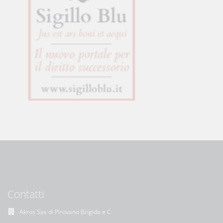
Contatti
Akros Sas di Pirovano Brigida e C.