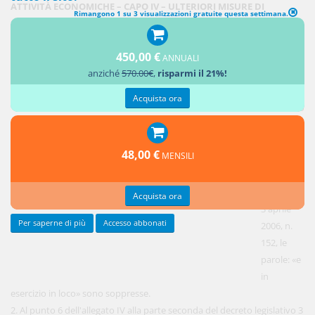
ATTIVITÀ ECONOMICHE – CAPO IV – ULTERIORI MISURE DI
Rimangono 1 su 3 visualizzazioni gratuite questa settimana.
SEMPLIFICAZIONE – MISURE DI SEMPLIFICAZIONE IN MATERIA
AMBIENTALE
450,00 €
In vigore dal 18 dicembre 2025
ANNUALI
anziché
570.00€
,
risparmi il 21%!
1.
Acquista ora
All'articolo
243,
comma 3,
48,00 €
MENSILI
del
decreto
legislativo
Acquista ora
3 aprile
Per saperne di più
Accesso abbonati
2006, n.
152, le
parole: «e
in
esercizio in loco» sono soppresse.
2. Al punto 6 dell'allegato IV alla parte seconda del decreto legislativo 3