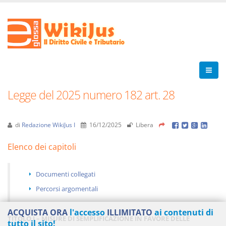
Legge del 2025 numero 182 art. 28
di
Redazione WikiJus I
16/12/2025
Libera
Elenco dei capitoli
Documenti collegati
Percorsi argomentali
ACQUISTA ORA
l'accesso
ILLIMITATO
ai contenuti di
TITOLO I – MISURE DI SEMPLIFICAZIONE IN FAVORE DELLE
tutto il sito!