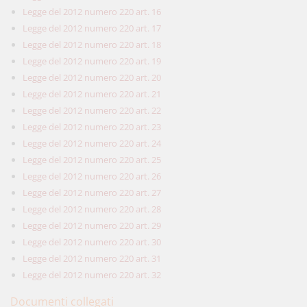
Legge del 2012 numero 220 art. 16
Legge del 2012 numero 220 art. 17
Legge del 2012 numero 220 art. 18
Legge del 2012 numero 220 art. 19
Legge del 2012 numero 220 art. 20
Legge del 2012 numero 220 art. 21
Legge del 2012 numero 220 art. 22
Legge del 2012 numero 220 art. 23
Legge del 2012 numero 220 art. 24
Legge del 2012 numero 220 art. 25
Legge del 2012 numero 220 art. 26
Legge del 2012 numero 220 art. 27
Legge del 2012 numero 220 art. 28
Legge del 2012 numero 220 art. 29
Legge del 2012 numero 220 art. 30
Legge del 2012 numero 220 art. 31
Legge del 2012 numero 220 art. 32
Documenti collegati