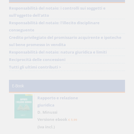
Responsabilità del notaio: i controlli sui soggetti e
sull'oggetto dell'atto
Responsabilità del notaio: l'illecito disciplinare
conseguente
Credito privilegiato del promissario acquirente e ipoteche
sul bene promesso in vendita
Responsabilità del notaio: natura giuridica e limiti
Reciprocità delle concessioni
Tutti gli ultimi contributi >
E-Book
Rapporto e relazione
giuridica
D. Minussi
Versione ebook
€ 5,99
(iva incl.)