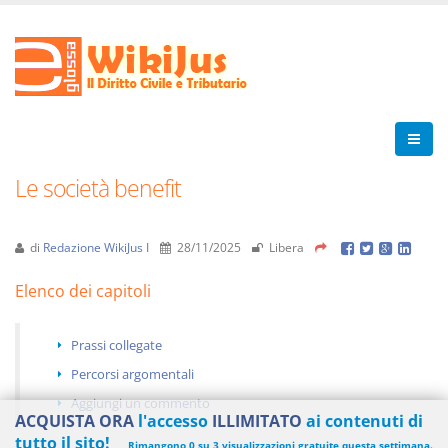
Le società benefit
di
Redazione WikiJus I
28/11/2025
Libera
Elenco dei capitoli
Prassi collegate
Percorsi argomentali
Aggiungi un commento
ACQUISTA ORA
l'accesso
ILLIMITATO
ai contenuti di
tutto il sito!
Rimangono 0 su 3 visualizzazioni gratuite questa settimana.