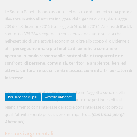
Le Società Benefit hanno assunto nel nostro ordinamento una propria
rilevanza in esito all'entrata in vigore, dal 1 gennaio 2016, della legge
450,00 €
ANNUALI
208 del 28 dicembre 2015 (c.d. legge di Stabilità 2016). Ai sensi dell'art.1,
anziché
570.00€
,
risparmi il 21%!
commi da 376-384, vengono in considerazione quelle società che,
nell'esercizio di una attività economica, oltre allo scopo di dividerne gli
Acquista ora
utili,
perseguono una o più finalità di beneficio comune e
operano in modo responsabile, sostenibile e trasparente nei
confronti di persone, comunità, territori e ambiente, beni ed
48,00 €
MENSILI
attività culturali e sociali, enti e associazioni ed altri portatori di
interesse.
Acquista ora
Le finalità sono indicate specificatamente nell’oggetto sociale della
Per saperne di più
Accesso abbonati
società benefit e sono perseguite mediante una gestione volta al
bilanciamento con l’interesse dei soci e con l’interesse di coloro sui
quali l’attività sociale possa avere un impatto. ...
(Continua per gli
Abbonati)
Percorsi argomentali