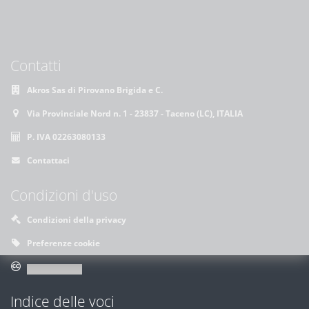
Contatti
Akros Sas di Pirovano Brigida e C.
Via Provinciale Nord n. 1 - 23837 - Taceno (LC), ITALIA
P. IVA 02263080133
Contattaci
Condizioni d'uso
Condizioni della privacy
Preferenze cookie
Indice delle voci