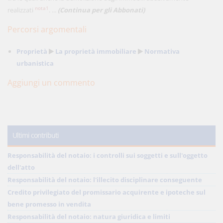
nota1
realizzati
. ...
(Continua per gli Abbonati)
Percorsi argomentali
Proprietà
La proprietà immobiliare
Normativa
urbanistica
Aggiungi un commento
Ultimi contributi
Responsabilità del notaio: i controlli sui soggetti e sull'oggetto
dell'atto
Responsabilità del notaio: l'illecito disciplinare conseguente
Credito privilegiato del promissario acquirente e ipoteche sul
bene promesso in vendita
Responsabilità del notaio: natura giuridica e limiti