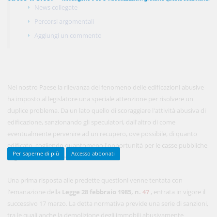
News collegate
Percorsi argomentali
Aggiungi un commento
450,00 €
ANNUALI
anziché
570.00€
,
risparmi il 21%!
Acquista ora
Nel nostro Paese la rilevanza del fenomeno delle edificazioni abusive
ha imposto al legislatore una speciale attenzione per risolvere un
48,00 €
MENSILI
duplice problema. Da un lato quello di scoraggiare l'attività abusiva di
edificazione, sanzionando gli speculatori, dall'altro di come
eventualmente pervenire ad un recupero, ove possibile, di quanto
Acquista ora
edificato, cogliendo quantomeno l'opportunità per le casse pubbliche
Per saperne di più
Accesso abbonati
di giovarsi di entrate straordinarie.
Una prima risposta alle predette questioni venne tentata con
l'emanazione della
Legge 28 febbraio 1985, n.
47
, entrata in vigore il
successivo 17 marzo. La detta normativa previde una serie di sanzioni,
tra le quali anche la demolizione degli immobili abusivamente