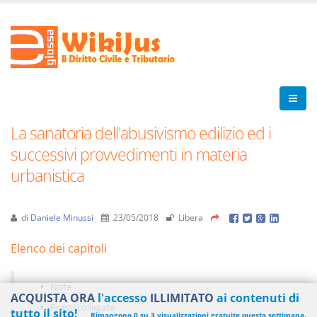
La sanatoria dell'abusivismo edilizio ed i
successivi provvedimenti in materia
urbanistica
di
Daniele Minussi
23/05/2018
Libera
Elenco dei capitoli
Note
ACQUISTA ORA
l'accesso
ILLIMITATO
ai contenuti di
Prassi collegate
tutto il sito!
Rimangono 0 su 3 visualizzazioni gratuite questa settimana.