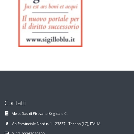
Contatti
Akros Sas di Pirovano Brigida e C.
Via Provinciale Nord n. 1 - 23837 - Taceno (LC), ITALIA
P. IVA 02263080133