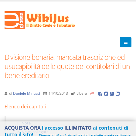
Divisione bonaria, mancata trascrizione ed
usucapibilità delle quote dei contitolari di un
bene ereditario
di
Daniele Minussi
14/10/2013
Libera
Elenco dei capitoli
Note
ACQUISTA ORA
l'accesso
ILLIMITATO
ai contenuti di
News collegate
tutto il sito!
Rimangono 0 su 3 visualizzazioni gratuite questa settimana.