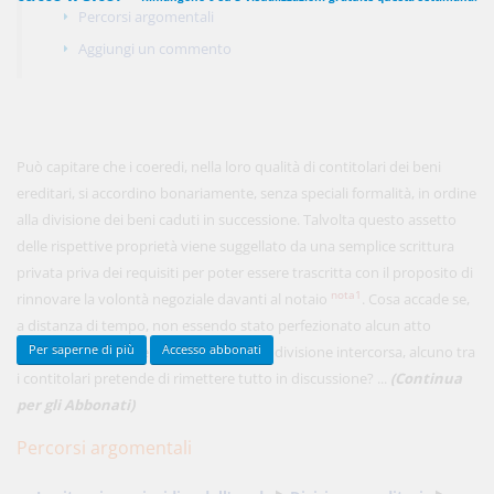
Percorsi argomentali
Aggiungi un commento
450,00 €
ANNUALI
anziché
570.00€
,
risparmi il 21%!
Acquista ora
Può capitare che i coeredi, nella loro qualità di contitolari dei beni
ereditari, si accordino bonariamente, senza speciali formalità, in ordine
alla divisione dei beni caduti in successione. Talvolta questo assetto
48,00 €
MENSILI
delle rispettive proprietà viene suggellato da una semplice scrittura
privata priva dei requisiti per poter essere trascritta con il proposito di
nota1
rinnovare la volontà negoziale davanti al notaio
. Cosa accade se,
Acquista ora
a distanza di tempo, non essendo stato perfezionato alcun atto
idoneo a consacrare definitivamente la divisione intercorsa, alcuno tra
Per saperne di più
Accesso abbonati
i contitolari pretende di rimettere tutto in discussione? ...
(Continua
per gli Abbonati)
Percorsi argomentali