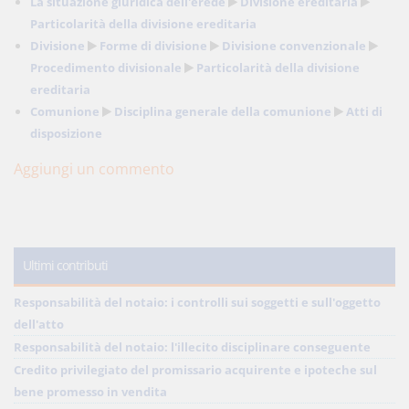
La situazione giuridica dell'erede
Divisione ereditaria
Particolarità della divisione ereditaria
Divisione
Forme di divisione
Divisione convenzionale
Procedimento divisionale
Particolarità della divisione
ereditaria
Comunione
Disciplina generale della comunione
Atti di
disposizione
Aggiungi un commento
Ultimi contributi
Responsabilità del notaio: i controlli sui soggetti e sull'oggetto
dell'atto
Responsabilità del notaio: l'illecito disciplinare conseguente
Credito privilegiato del promissario acquirente e ipoteche sul
bene promesso in vendita