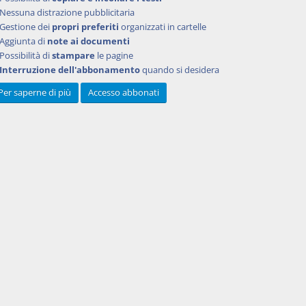
Nessuna distrazione pubblicitaria
ufficio o
Gestione dei
propri preferiti
organizzati in cartelle
essato,
Aggiunta di
note ai documenti
 grave
Possibilità di
stampare
le pagine
ulata
Interruzione dell'abbonamento
quando si desidera
late
Per saperne di più
Accesso abbonati
e
grale
no sia
l
la
voca
io di
51.
in buona