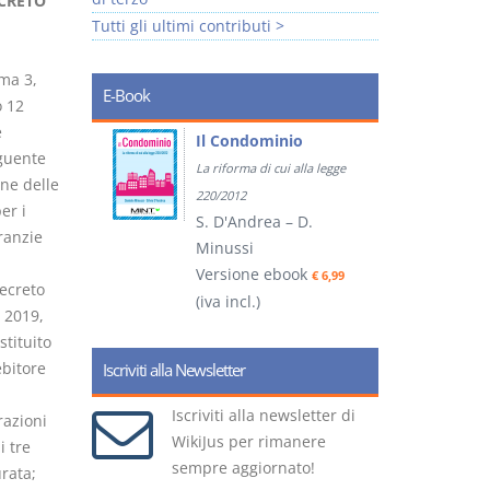
ECRETO
Tutti gli ultimi contributi >
mma 3,
E-Book
o 12
è
tratti
Il Condominio
eguente
La riforma di cui alla legge
ne delle
ook
€ 5,99
220/2012
er i
S. D'Andrea – D.
aranzie
Minussi
(
Versione ebook
€ 6,99
decreto
(iva incl.)
 2019,
stituito
ebitore
Iscriviti alla Newsletter
Iscriviti alla newsletter di
arazioni
WikiJus per rimanere
i tre
sempre aggiornato!
urata;