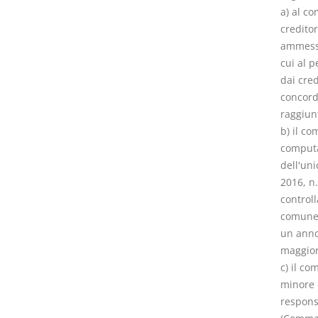
a) al c
creditor
ammessi
cui al p
dai cred
concord
raggiun
b) il c
computa
dell'uni
2016, n.
controll
comune c
un anno
maggiora
c) il co
minore d
responsa