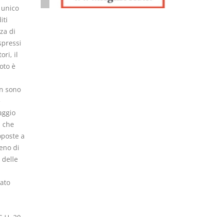
 unico
iti
za di
spressi
ri, il
oto è
on sono
e
aggio
à che
oposte a
eno di
 delle
dato