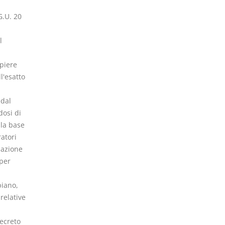
G.U. 20
l
mpiere
l'esatto
 dal
dosi di
lla base
ratori
mazione
 per
piano,
relative
decreto