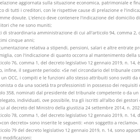
elazione aggiornata sulla situazione economica, patrimoniale e fin
nco di tutti i creditori, con le rispettive cause di prelazione e l'indic
omme dovute. L'elenco deve contenere l'indicazione del domicilio di
itori che ne sono muniti;
tti di straordinaria amministrazione di cui all'articolo 94, comma 2,
timi cinque anni;
cumentazione relativa a stipendi, pensioni, salari e altre entrate pr
miglia, con l'indicazione di quanto occorra al mantenimento della s
rticolo 76, comma 1, del decreto legislativo 12 gennaio 2019, n. 14, è
, infine, il seguente periodo: «Se nel circondario del tribunale co
 un OCC, i compiti e le funzioni allo stesso attribuiti sono svolti da
onista o da una società tra professionisti in possesso dei requisiti 
icolo 358, nominati dal presidente del tribunale competente o da un
elegato, individuati, ove possibile, tra gli iscritti all'albo dei gestori
 cui al decreto del Ministro della giustizia 24 settembre 2014, n. 202
rticolo 78, comma 1, del decreto legislativo 12 gennaio 2019, n. 14, 
 «con decreto» sono inserite le seguenti: «non soggetto a reclamo».
rticolo 79 del decreto legislativo 12 gennaio 2019, n. 14, sono apport
i modificazioni: