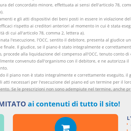
ura del concordato minore, effettuata ai sensi dell'articolo 78, co
).
amenti e gli atti dispositivi dei beni posti in essere in violazione de
fficaci rispetto ai creditori anteriori al momento in cui è stata eseg
tà di cui all'articolo 78, comma 2, lettera a).
nata l'esecuzione, l'OCC, sentito il debitore, presenta al giudice u
e finale. Il giudice, se il piano è stato integralmente e correttamen
o, procede alla liquidazione del compenso all'OCC, tenuto conto di
lmente convenuto dall'organismo con il debitore, e ne autorizza il
nto.
do il piano non è stato integralmente e correttamente eseguito, il 
li atti necessari per l'esecuzione del piano ed un termine per il lor
nto. Se le prescrizioni non sono adempiute nel termine, anche p
za formulata dal debitore tramite l'OCC, il giudice revoca l'omolog
IMITATO
ai contenuti di tutto il sito!
e, in quanto compatibili, le disposizioni di cui all'articolo 82.
 liquidazione del compenso il giudice tiene conto della diligenza
.».
L
icolo 82 del decreto legislativo 12 gennaio 2019, n. 14, è sostituito d