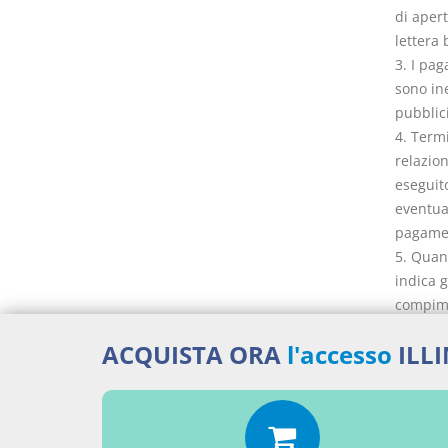
di apert
lettera b
3. I pag
sono ine
pubblici
4. Termi
relazion
eseguit
eventua
pagame
5. Quan
indica g
compime
su istan
ACQUISTA ORA
l'accesso
ILL
osservat
6. Nella
dell'OCC
8. L'art