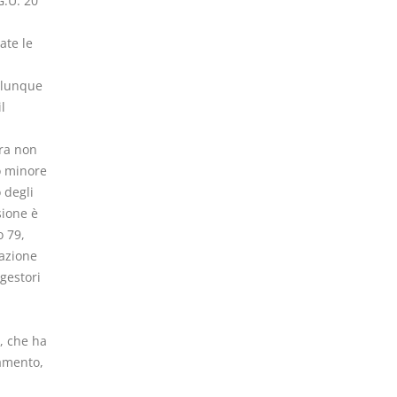
G.U. 20
ate le
ualunque
l
ura non
to minore
 degli
sione è
o 79,
lazione
gestori
e, che ha
amento,