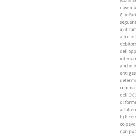
(Comma 
novembr
6. All'a
seguent
a) il c
altro in
debitore
dell'op
inferior
anche i
enti ge
determin
comma 1 
dell'OCC
di form
all'alte
b) il co
colpevo
non può