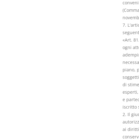
conveni
(Comma 
novembr
7. L'art
seguent
«Art. 81
ogni att
adempime
necessar
piano, 
soggetti
di stime
esperti
e partec
iscritto
2. Il gi
autorizz
ai dirit
conserva