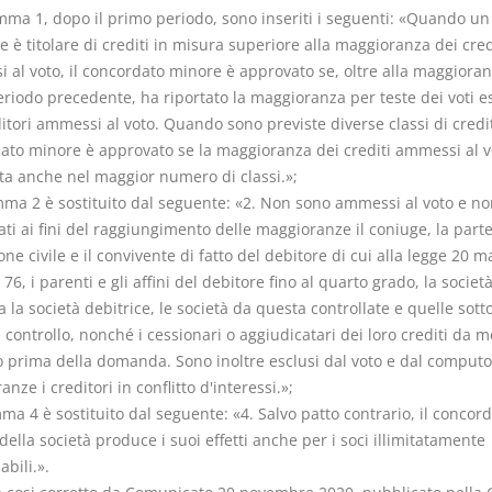
omma 1, dopo il primo periodo, sono inseriti i seguenti: «Quando un
e è titolare di crediti in misura superiore alla maggioranza dei cred
 al voto, il concordato minore è approvato se, oltre alla maggioran
eriodo precedente, ha riportato la maggioranza per teste dei voti e
itori ammessi al voto. Quando sono previste diverse classi di credito
ato minore è approvato se la maggioranza dei crediti ammessi al v
ta anche nel maggior numero di classi.»;
omma 2 è sostituito dal seguente: «2. Non sono ammessi al voto e n
ti ai fini del raggiungimento delle maggioranze il coniuge, la part
one civile e il convivente di fatto del debitore di cui alla legge 20 m
 76, i parenti e gli affini del debitore fino al quarto grado, la societ
a la società debitrice, le società da questa controllate e quelle sott
ontrollo, nonché i cessionari o aggiudicatari dei loro crediti da m
 prima della domanda. Sono inoltre esclusi dal voto e dal computo
nze i creditori in conflitto d'interessi.»;
mma 4 è sostituito dal seguente: «4. Salvo patto contrario, il concor
ella società produce i suoi effetti anche per i soci illimitatamente
bili.».