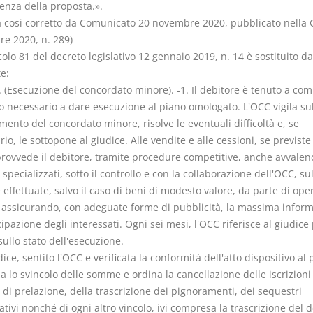
enza della proposta.».
cosi corretto da Comunicato 20 novembre 2020, pubblicato nella 
e 2020, n. 289)
icolo 81 del decreto legislativo 12 gennaio 2019, n. 14 è sostituito da
e:
. (Esecuzione del concordato minore). -1. Il debitore è tenuto a co
o necessario a dare esecuzione al piano omologato. L'OCC vigila sul
nto del concordato minore, risolve le eventuali difficoltà e, se
io, le sottopone al giudice. Alle vendite e alle cessioni, se previste
provvede il debitore, tramite procedure competitive, anche avvalen
 specializzati, sotto il controllo e con la collaborazione dell'OCC, su
 effettuate, salvo il caso di beni di modesto valore, da parte di ope
, assicurando, con adeguate forme di pubblicità, la massima infor
ipazione degli interessati. Ogni sei mesi, l'OCC riferisce al giudice
 sullo stato dell'esecuzione.
udice, sentito l'OCC e verificata la conformità dell'atto dispositivo al 
a lo svincolo delle somme e ordina la cancellazione delle iscrizioni 
ti di prelazione, della trascrizione dei pignoramenti, dei sequestri
tivi nonché di ogni altro vincolo, ivi compresa la trascrizione del 