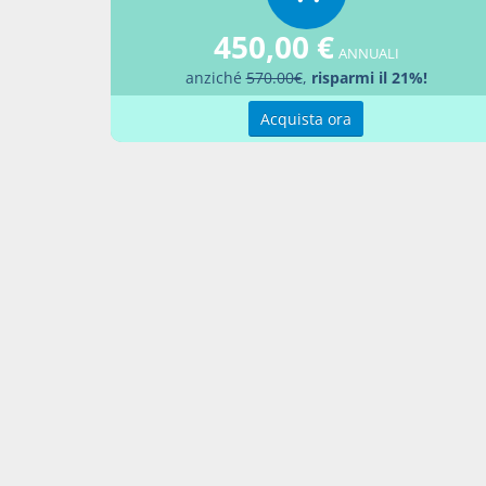
seguent
«Art. 82
450,00 €
su istan
ANNUALI
anziché
570.00€
,
risparmi il 21%!
in cont
aumenta
Acquista ora
una par
attività
ragioni 
2. Il g
del pian
divenuto
3. La d
tribuna
relazion
4. L'OCC
dell'om
5. Sulla
memorie 
6. La re