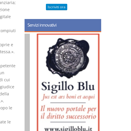
anziaria;
Iscriviti ora
azione
gitale
Servizi innovativi
 compiuti
oprie e
tessa.».
mpetente
 un
di cui
 giudice
 della
.».
dopo le
ate le