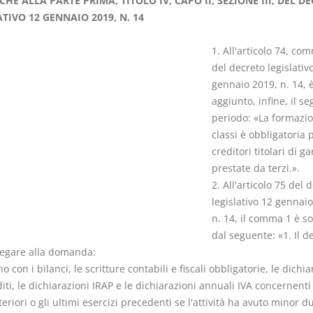
HE ALLA PARTE PRIMA, TITOLO IV, CAPO II, SEZIONE III, DEL D
TIVO 12 GENNAIO 2019, N. 14
1. All'articolo 74, co
del decreto legislativ
gennaio 2019, n. 14, 
Rapporto e
I Singoli Con
aggiunto, infine, il s
relazione giuridica
D. Minussi
periodo: «La formazio
D. Minussi
Versione eb
classi è obbligatoria p
Versione ebook
(iva incl.)
€ 5,99
creditori titolari di g
(iva incl.)
prestate da terzi.».
2. All'articolo 75 del 
legislativo 12 gennaio
n. 14, il comma 1 è so
dal seguente: «1. Il d
legare alla domanda:
ano con i bilanci, le scritture contabili e fiscali obbligatorie, le dichi
iti, le dichiarazioni IRAP e le dichiarazioni annuali IVA concernenti 
eriori o gli ultimi esercizi precedenti se l'attività ha avuto minor d