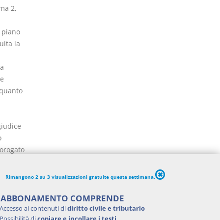
mma 2,
l piano
uita la
na
te
 quanto
giudice
o
rorogato
azione,
Rimangono 2 su 3 visualizzazioni gratuite questa settimana.
'ABBONAMENTO COMPRENDE
al
Accesso ai contenuti di
diritto civile e tributario
Possibilità di
copiare e incollare i testi