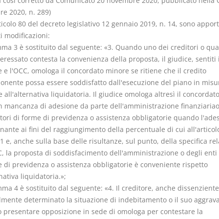
cosi corretto da Comunicato 20 novembre 2020, pubblicato nella 
e 2020, n. 289)
rticolo 80 del decreto legislativo 12 gennaio 2019, n. 14, sono apport
i modificazioni:
omma 3 è sostituito dal seguente: «3. Quando uno dei creditori o q
teressato contesta la convenienza della proposta, il giudice, sentiti i
 e l'OCC, omologa il concordato minore se ritiene che il credito
ponente possa essere soddisfatto dall'esecuzione del piano in mis
e all'alternativa liquidatoria. Il giudice omologa altresì il concorda
n mancanza di adesione da parte dell'amministrazione finanziariao
stori di forme di previdenza o assistenza obbligatorie quando l'ade
ante ai fini del raggiungimento della percentuale di cui all'articol
e, anche sulla base delle risultanze, sul punto, della specifica re
, la proposta di soddisfacimento dell'amministrazione o degli enti 
e di previdenza o assistenza obbligatorie è conveniente rispetto
rnativa liquidatoria.»;
mma 4 è sostituito dal seguente: «4. Il creditore, anche dissenzient
lmente determinato la situazione di indebitamento o il suo aggrav
 presentare opposizione in sede di omologa per contestare la