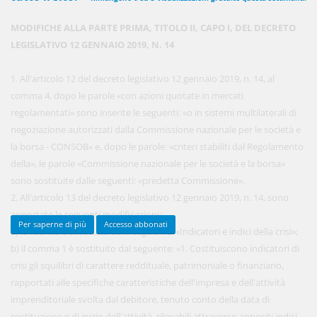
MODIFICHE ALLA PARTE PRIMA, TITOLO II, CAPO I, DEL DECRETO
LEGISLATIVO 12 GENNAIO 2019, N. 14
450,00 €
ANNUALI
anziché
570.00€
,
risparmi il 21%!
1. All'articolo 12 del decreto legislativo 12 gennaio 2019, n. 14, al
comma 4, dopo le parole «con azioni quotate in mercati
Acquista ora
regolamentati» sono inserite le seguenti: «o in sistemi multilaterali di
negoziazione autorizzati dalla Commissione nazionale per le società e
la borsa - CONSOB» e, dopo le parole: «criteri stabiliti dal Regolamento
48,00 €
MENSILI
della», le parole «Commissione nazionale per le società e la borsa»
sono sostituite dalle seguenti: «predetta Commissione».
2. All'articolo 13 del decreto legislativo 12 gennaio 2019, n. 14, sono
Acquista ora
apportate le seguenti modificazioni:
Per saperne di più
Accesso abbonati
a) la rubrica è sostituita dalla seguente: «Indicatori e indici della crisi»;
b) il comma 1 è sostituito dal seguente: «1. Costituiscono indicatori di
crisi gli squilibri di carattere reddituale, patrimoniale o finanziario,
rapportati alle specifiche caratteristiche dell'impresa e dell'attività
imprenditoriale svolta dal debitore, tenuto conto della data di
costituzione e di inizio dell'attività, rilevabili attraverso appositi indici