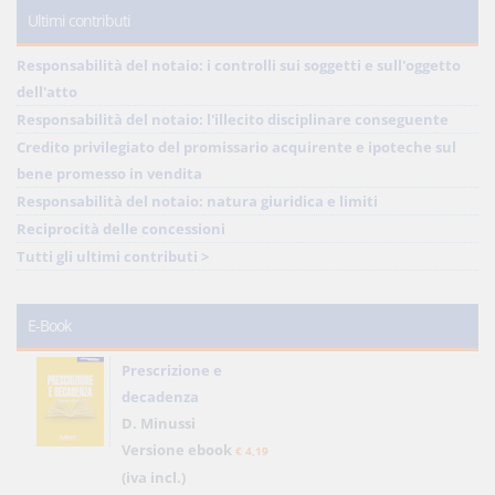
Ultimi contributi
Responsabilità del notaio: i controlli sui soggetti e sull'oggetto
dell'atto
Responsabilità del notaio: l'illecito disciplinare conseguente
Credito privilegiato del promissario acquirente e ipoteche sul
bene promesso in vendita
Responsabilità del notaio: natura giuridica e limiti
Reciprocità delle concessioni
Tutti gli ultimi contributi >
E-Book
Prescrizione e
decadenza
D. Minussi
Versione ebook
€ 4,19
(iva incl.)