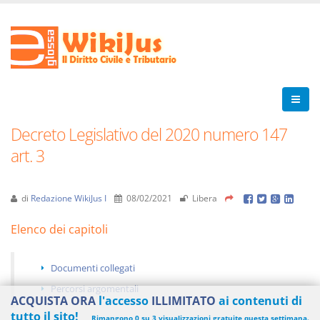
Decreto Legislativo del 2020 numero 147
art. 3
di
Redazione WikiJus I
08/02/2021
Libera
Elenco dei capitoli
Documenti collegati
Percorsi argomentali
ACQUISTA ORA
l'accesso
ILLIMITATO
ai contenuti di
tutto il sito!
Rimangono 0 su 3 visualizzazioni gratuite questa settimana.