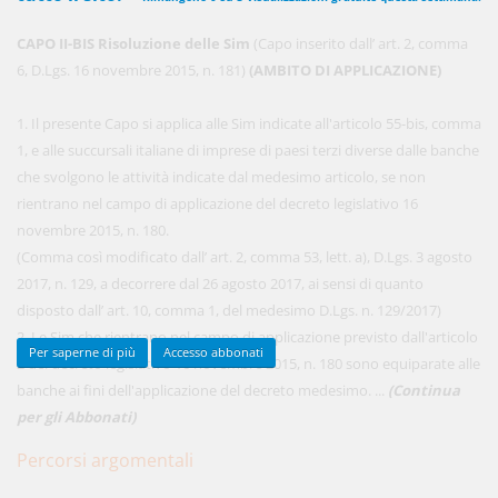
CAPO II-BIS Risoluzione delle Sim
(Capo inserito dall’ art. 2, comma
6, D.Lgs. 16 novembre 2015, n. 181)
(AMBITO DI APPLICAZIONE)
450,00 €
ANNUALI
anziché
570.00€
,
risparmi il 21%!
1. Il presente Capo si applica alle Sim indicate all'articolo 55-bis, comma
1, e alle succursali italiane di imprese di paesi terzi diverse dalle banche
Acquista ora
che svolgono le attività indicate dal medesimo articolo, se non
rientrano nel campo di applicazione del decreto legislativo 16
novembre 2015, n. 180.
48,00 €
MENSILI
(Comma così modificato dall’ art. 2, comma 53, lett. a), D.Lgs. 3 agosto
2017, n. 129, a decorrere dal 26 agosto 2017, ai sensi di quanto
disposto dall’ art. 10, comma 1, del medesimo D.Lgs. n. 129/2017)
Acquista ora
2. Le Sim che rientrano nel campo di applicazione previsto dall'articolo
Per saperne di più
Accesso abbonati
2 del decreto legislativo 16 novembre 2015, n. 180 sono equiparate alle
banche ai fini dell'applicazione del decreto medesimo. ...
(Continua
per gli Abbonati)
Percorsi argomentali