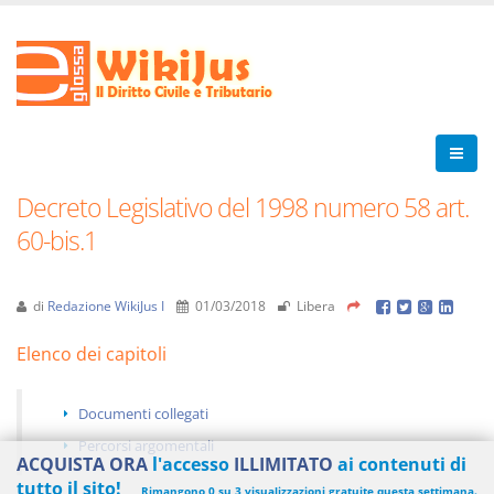
Decreto Legislativo del 1998 numero 58 art.
60-bis.1
di
Redazione WikiJus I
01/03/2018
Libera
Elenco dei capitoli
Documenti collegati
Percorsi argomentali
ACQUISTA ORA
l'accesso
ILLIMITATO
ai contenuti di
tutto il sito!
Rimangono 0 su 3 visualizzazioni gratuite questa settimana.