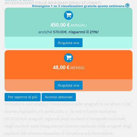
INTEGRAZIONE DELLE ANAGRAFI DEGLI STUDENTI
Rimangono 1 su 3 visualizzazioni gratuite questa settimana.
1. Al fine
450,00 €
di
ANNUALI
anziché
570.00€
,
risparmi il 21%!
realizzare
la piena e
Acquista ora
48,00 €
MENSILI
Acquista ora
Per saperne di più
Accesso abbonati
immediata operatività e l'integrazione delle anagrafi di cui all'art. 3 del
decreto legislativo 15 aprile 2005, n. 76, entro l'anno scolastico
2013/2014 le anagrafi regionali degli studenti e l'anagrafe nazionale
degli studenti sono integrate nel sistema nazionale delle anagrafi degli
studenti del sistema educativo di istruzione e di formazione.