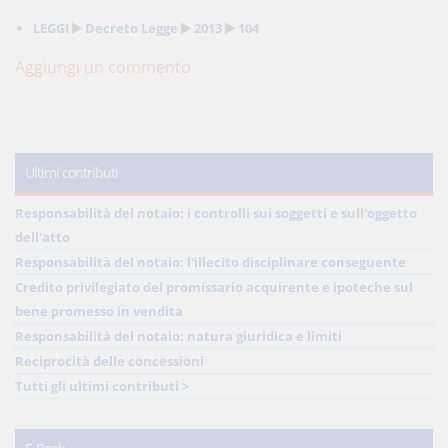
LEGGI
Decreto Legge
2013
104
Aggiungi un commento
Ultimi contributi
Responsabilità del notaio: i controlli sui soggetti e sull'oggetto
dell'atto
Responsabilità del notaio: l'illecito disciplinare conseguente
Credito privilegiato del promissario acquirente e ipoteche sul
bene promesso in vendita
Responsabilità del notaio: natura giuridica e limiti
Reciprocità delle concessioni
Tutti gli ultimi contributi >