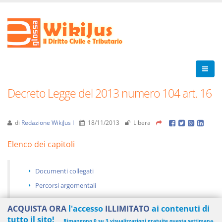
Decreto Legge del 2013 numero 104 art. 16
di
Redazione WikiJus I
18/11/2013
Libera
Elenco dei capitoli
Documenti collegati
Percorsi argomentali
ACQUISTA ORA
l'accesso
ILLIMITATO
ai contenuti di
tutto il sito!
Rimangono 0 su 3 visualizzazioni gratuite questa settimana.