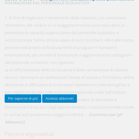
FORMAZIONE DEL PERSONALE SCOLASTICO
1. Al fine di migliorare il rendimento della didattica, con particolare
450,00 €
riferimento alle zone in cui è maggiore il rischio socio-educativo, e
ANNUALI
anziché
570.00€
,
risparmi il 21%!
potenziare le capacità organizzative del personale scolastico, è
autorizzata per l'anno 2014 la spesa di euro 10 milioni, oltre alle risorse
Acquista ora
previste nell'ambito di finanziamenti di programmi europei e
internazionali, per attività di formazione e aggiornamento obbligatori
del personale scolastico, con riguardo:
48,00 €
MENSILI
a) al rafforzamento delle conoscenze e delle competenze di ciascun
alunno, necessarie ad aumentare l'attesa di successo formativo, anche
attraverso la diffusione di innovazioni didattiche e metodologiche, e
Acquista ora
per migliorare gli esiti nelle valutazioni nazionali svolte dall'Istituto
Per saperne di più
Accesso abbonati
nazionale di valutazione del sistema educativo di istruzione e
formazione (INVALSI) e degli apprendimenti, in particolare nelle scuole
in cui tali esiti presentano maggiori criticità; ...
(Continua per gli
Abbonati)
Percorsi argomentali