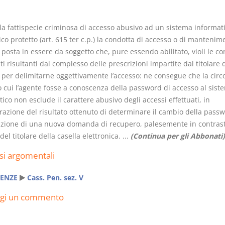
 la fattispecie criminosa di accesso abusivo ad un sistema informat
co protetto (art. 615 ter c.p.) la condotta di accesso o di mantenim
posta in essere da soggetto che, pure essendo abilitato, violi le co
iti risultanti dal complesso delle prescrizioni impartite dal titolare 
I Vincoli Preliminari
Usufrutto U
 per delimitarne oggettivamente l’accesso: ne consegue che la circ
Abitazione
 cui l’agente fosse a conoscenza della password di accesso al sist
D. Minussi
D. Minussi
ico non esclude il carattere abusivo degli accessi effettuati, in
Versione ebook
Versione e
€
razione del risultato ottenuto di determinare il cambio della pass
(iva incl.)
(iva incl.
4,19
4,19
zione di una nuova domanda di recupero, palesemente in contrast
del titolare della casella elettronica. ...
(Continua per gli Abbonati)
si argomentali
ENZE
Cass. Pen. sez. V
ngi un commento