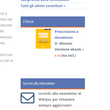
Tutti gli ultimi contributi >
ico o
ento nel
E-Book
ndizioni
del
so e
Prescrizione e
ostanza
decadenza
ema
D. Minussi
book
Versione ebook
€
€
word con
)
(iva incl.)
4,19
5
o con la
Iscriviti alla Newsletter
Iscriviti alla newsletter di
WikiJus per rimanere
sempre aggiornato!