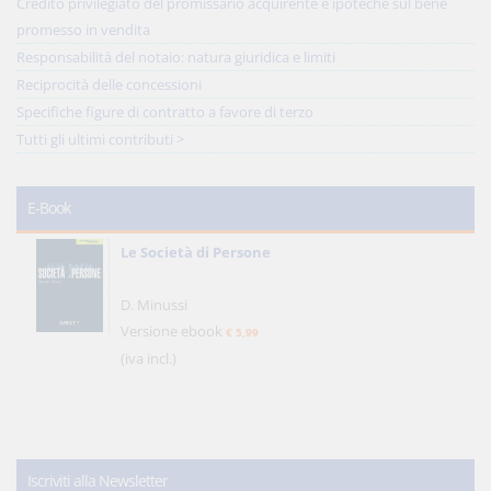
Credito privilegiato del promissario acquirente e ipoteche sul bene
promesso in vendita
Responsabilità del notaio: natura giuridica e limiti
Reciprocità delle concessioni
Specifiche figure di contratto a favore di terzo
Tutti gli ultimi contributi >
E-Book
Le Società di Persone
D. Minussi
Versione ebook
€ 5,99
(iva incl.)
Iscriviti alla Newsletter