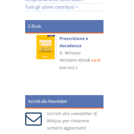
Tutti gli ultimi contributi >
E-Book
so e
Prescrizione e
decadenza
D. Minussi
ook
Versione ebook
€ 4,19
€ 4,19
(iva incl.)
(
Iscriviti alla Newsletter
Iscriviti alla newsletter di
WikiJus per rimanere
sempre aggiornato!