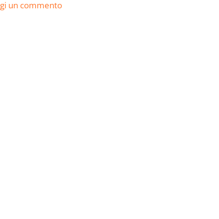
ngi un commento
I Vincoli Preliminari
Usufrutto U
Abitazione
D. Minussi
D. Minussi
Versione ebook
Versione eb
€ 4,19
(iva incl.)
(iva incl.)