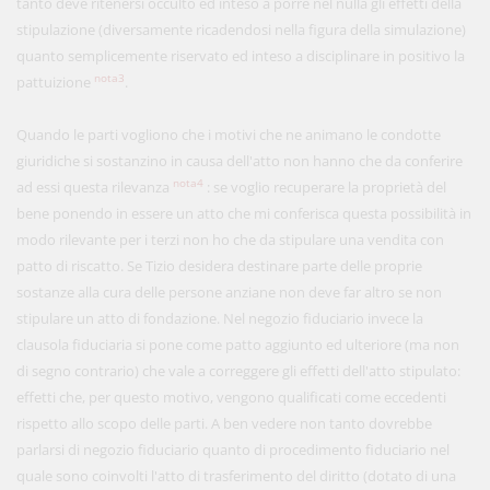
tanto deve ritenersi occulto ed inteso a porre nel nulla gli effetti della
stipulazione (diversamente ricadendosi nella figura della simulazione)
quanto semplicemente riservato ed inteso a disciplinare in positivo la
nota3
pattuizione
.
Quando le parti vogliono che i motivi che ne animano le condotte
giuridiche si sostanzino in causa dell'atto non hanno che da conferire
nota4
ad essi questa rilevanza
: se voglio recuperare la proprietà del
bene ponendo in essere un atto che mi conferisca questa possibilità in
modo rilevante per i terzi non ho che da stipulare una vendita con
patto di riscatto. Se Tizio desidera destinare parte delle proprie
sostanze alla cura delle persone anziane non deve far altro se non
stipulare un atto di fondazione. Nel negozio fiduciario invece la
clausola fiduciaria si pone come patto aggiunto ed ulteriore (ma non
di segno contrario) che vale a correggere gli effetti dell'atto stipulato:
effetti che, per questo motivo, vengono qualificati come eccedenti
rispetto allo scopo delle parti. A ben vedere non tanto dovrebbe
parlarsi di negozio fiduciario quanto di procedimento fiduciario nel
quale sono coinvolti l'atto di trasferimento del diritto (dotato di una