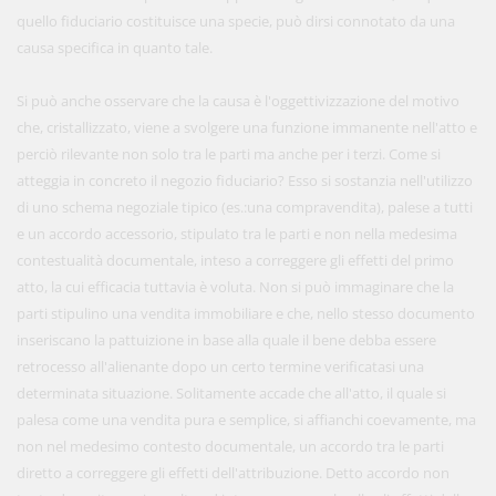
quello fiduciario costituisce una specie, può dirsi connotato da una
causa specifica in quanto tale.
Si può anche osservare che la causa è l'oggettivizzazione del motivo
che, cristallizzato, viene a svolgere una funzione immanente nell'atto e
perciò rilevante non solo tra le parti ma anche per i terzi. Come si
atteggia in concreto il negozio fiduciario? Esso si sostanzia nell'utilizzo
di uno schema negoziale tipico (es.:una compravendita), palese a tutti
e un accordo accessorio, stipulato tra le parti e non nella medesima
contestualità documentale, inteso a correggere gli effetti del primo
atto, la cui efficacia tuttavia è voluta. Non si può immaginare che la
parti stipulino una vendita immobiliare e che, nello stesso documento
inseriscano la pattuizione in base alla quale il bene debba essere
retrocesso all'alienante dopo un certo termine verificatasi una
determinata situazione. Solitamente accade che all'atto, il quale si
palesa come una vendita pura e semplice, si affianchi coevamente, ma
non nel medesimo contesto documentale, un accordo tra le parti
diretto a correggere gli effetti dell'attribuzione. Detto accordo non