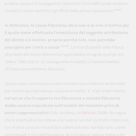
propria causa) e la susseguente clausola in forza della quale vengono
nota5
corretti in senso restrittivo gli effetti della prima stipulazione
.
In definitiva, la causa fiduciaria altro non è se non il motivo per
il quale viene effettuata l'investitura del soggetto attributario
del diritto e il motivo, proprio perché tale, non potrebbe
nota6
assurgere per i terzi a causa
. La riconducibilità della fiducia
all'ambito dei motivi determina l'applicabilità di regole quali gli artt.
1344
e
1345
cod.civ.: la conseguente invalidità si trasmetterebbe
all'intero procedimento fiduciario.
Questo esito ermeneutico pare rinvenire una conferma anche nella
più recente giurisprudenza, sia pure di merito. E' stato infatti deciso
nel senso che il rapporto tra fiduciante e società fiduciaria
debba essere inquadrato nell'ambito del mandato privo di
poteri rappresentativi
(Trib. Modena,
14 febbraio 2009
). Ne segue
che le eventuali azioni intese a far valere i vizi del contratto intercorso
con il terzo possono essere fatti valere soltanto dal fiduciario, parte
contrattuale e non dal fiduciante, se si eccettua l'azione intesa a far