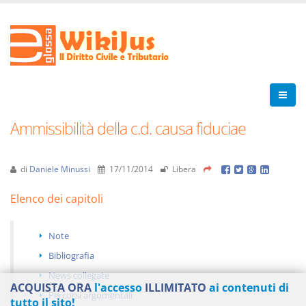
Ammissibilità della c.d. causa fiduciae
di
Daniele Minussi
17/11/2014
Libera
Elenco dei capitoli
Note
Bibliografia
News collegate
ACQUISTA ORA
l'accesso
ILLIMITATO
ai contenuti di
Percorsi argomentali
tutto il sito!