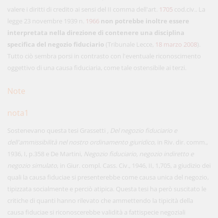
valere i diritti di credito ai sensi del II comma dell'art.
1705
cod.civ.. La
legge 23 novembre 1939 n.
1966
non potrebbe inoltre essere
interpretata nella direzione di contenere una disciplina
specifica del negozio fiduciario
(Tribunale Lecce,
18 marzo 2008
).
Tutto ciò sembra porsi in contrasto con l'eventuale riconoscimento
oggettivo di una causa fiduciaria, come tale ostensibile ai terzi.
Note
nota1
Sostenevano questa tesi Grassetti
, Del negozio fiduciario e
dell'ammissibilità nel nostro ordinamento giuridico
, in Riv. dir. comm.,
1936, I, p.358 e De Martini,
Negozio fiduciario, negozio indiretto e
negozio simulato
, in Giur. compl. Cass. Civ., 1946, II, 1,705, a giudizio dei
quali la causa fiduciae si presenterebbe come causa unica del negozio,
tipizzata socialmente e perciò atipica. Questa tesi ha però suscitato le
critiche di quanti hanno rilevato che ammettendo la tipicità della
causa fiduciae si riconoscerebbe validità a fattispecie negoziali