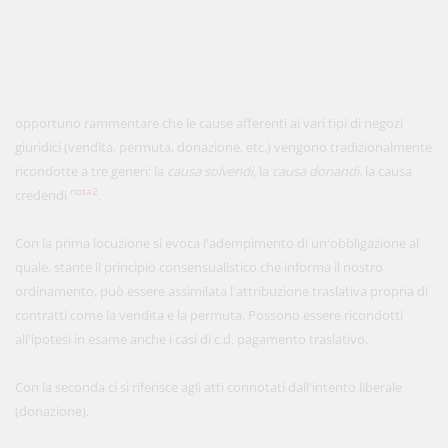
opportuno rammentare che le cause afferenti ai vari tipi di negozi
giuridici (vendita, permuta, donazione, etc.) vengono tradizionalmente
ricondotte a tre generi: la
causa solvendi,
la
causa donandi,
la causa
nota2
credendi
.
Con la prima locuzione si evoca l'adempimento di un'obbligazione al
quale, stante il principio consensualistico che informa il nostro
ordinamento, può essere assimilata l'attribuzione traslativa propria di
contratti come la vendita e la permuta. Possono essere ricondotti
all'ipotesi in esame anche i casi di c.d. pagamento traslativo.
Con la seconda ci si riferisce agli atti connotati dall'intento liberale
(donazione).