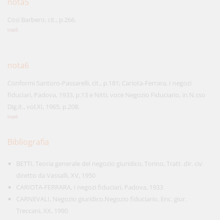
nota5
Così Barbero, cit., p.266.
top5
nota6
Conformi Santoro-Passarelli, cit., p.181; Cariota-Ferrara, I negozi
fiduciari, Padova, 1933, p.13 e Nitti, voce Negozio Fiduciario, in N.sso
Dig.it., vol.XI, 1965, p.208.
top6
Bibliografia
BETTI, Teoria generale del negozio giuridico, Torino, Tratt. dir. civ.
diretto da Vassalli, XV, 1950
CARIOTA-FERRARA, I negozi fiduciari, Padova, 1933
CARNEVALI, Negozio giuridico.Negozio fiduciario, Enc. giur.
Treccani, XX, 1990