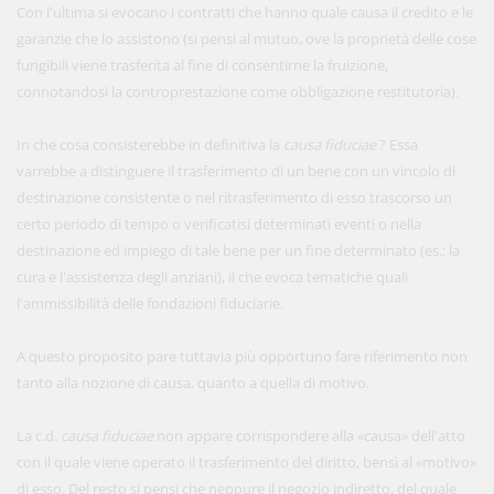
Con l'ultima si evocano i contratti che hanno quale causa il credito e le
garanzie che lo assistono (si pensi al mutuo, ove la proprietà delle cose
fungibili viene trasferita al fine di consentirne la fruizione,
connotandosi la controprestazione come obbligazione restitutoria).
In che cosa consisterebbe in definitiva la
causa fiduciae
? Essa
varrebbe a distinguere il trasferimento di un bene con un vincolo di
destinazione consistente o nel ritrasferimento di esso trascorso un
certo periodo di tempo o verificatisi determinati eventi o nella
destinazione ed impiego di tale bene per un fine determinato (es.: la
cura e l'assistenza degli anziani), il che evoca tematiche quali
l'ammissibilità delle fondazioni fiduciarie.
A questo proposito pare tuttavia più opportuno fare riferimento non
tanto alla nozione di causa, quanto a quella di motivo.
La c.d.
causa fiduciae
non appare corrispondere alla «causa» dell'atto
con il quale viene operato il trasferimento del diritto, bensì al «motivo»
di esso. Del resto si pensi che neppure il negozio indiretto, del quale