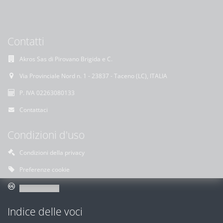
Contatti
Akros Sas di Pirovano Brigida e C.
Via Provinciale Nord n. 1 - 23837 - Taceno (LC), ITALIA
P. IVA 02263080133
Contattaci
Condizioni d'uso
Condizioni della privacy
Preferenze cookie
Indice delle voci