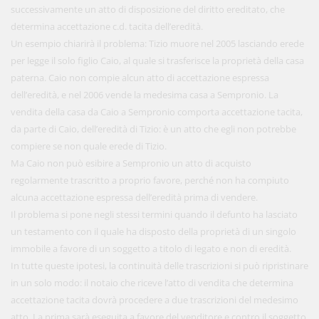
successivamente un atto di disposizione del diritto ereditato, che
determina accettazione c.d. tacita dell’eredità.
Un esempio chiarirà il problema: Tizio muore nel 2005 lasciando erede
per legge il solo figlio Caio, al quale si trasferisce la proprietà della casa
paterna. Caio non compie alcun atto di accettazione espressa
dell’eredità, e nel 2006 vende la medesima casa a Sempronio. La
vendita della casa da Caio a Sempronio comporta accettazione tacita,
da parte di Caio, dell’eredità di Tizio: è un atto che egli non potrebbe
compiere se non quale erede di Tizio.
Ma Caio non può esibire a Sempronio un atto di acquisto
regolarmente trascritto a proprio favore, perché non ha compiuto
alcuna accettazione espressa dell’eredità prima di vendere.
Il problema si pone negli stessi termini quando il defunto ha lasciato
un testamento con il quale ha disposto della proprietà di un singolo
immobile a favore di un soggetto a titolo di legato e non di eredità.
In tutte queste ipotesi, la continuità delle trascrizioni si può ripristinare
in un solo modo: il notaio che riceve l’atto di vendita che determina
accettazione tacita dovrà procedere a due trascrizioni del medesimo
atto. La prima sarà eseguita a favore del venditore e contro il soggetto