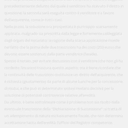
precedentemente defunto dal quale il venditore ha ricevuto il diritto in
questione; la seconda sarà eseguita contro il venditore e a favore
dell’acquirente, come in tutti i casi.
Nella prassi, la soluzione ora prospettata è purtroppo scarsamente
applicata, malgrado sia prescritta dalla legge e fortemente caldeggiata
dagli organi del notariato: la ragione della scarsa applicazione risiede
nel fatto che la prima delle due trascrizioni ha dei costi (203 euro) che
devono essere sostenuti dalla parte venditrice (l’erede).
Spesso il notaio, per evitare discussioni con il venditore (che non gli ha
conferito l’incarico) trascura questo aspetto; ma è bene ricordare che
la continuità delle trascrizioni costituisce un diritto dell’acquirente, che
è richiesta (giustamente) da parte di alcune banche per la concessione
di mutui, e che può in determinate ipotesi rivelarsi decisiva per la
soluzione di potenziali controversie relative all’eredità.
Da ultimo, è bene sottolineare come il problema non sia risolto dalla
eventuale trascrizione della “Dichiarazione di Successione”: si tratta di
un adempimento di natura esclusivamente fiscale, che non determina
accettazione tacita dell’eredità; l’Ufficio del Registro competente,