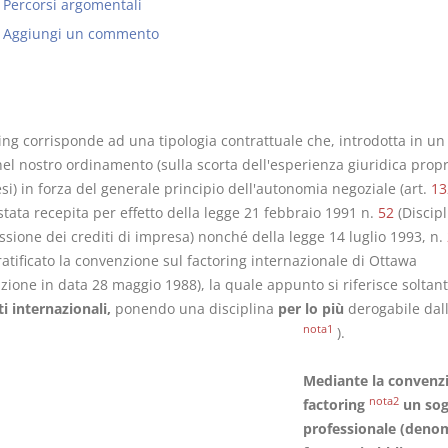
Percorsi argomentali
Aggiungi un commento
I Vincoli Preliminari
Usufrutto U
ring corrisponde ad una tipologia contrattuale che, introdotta in u
Abitazione
el nostro ordinamento (sulla scorta dell'esperienza giuridica propr
D. Minussi
D. Minussi
esi) in forza del generale principio dell'autonomia negoziale (art.
13
Versione ebook
Versione eb
€ 4,19
è stata recepita per effetto della legge 21 febbraio 1991
n.
52
(Discipl
(iva incl.)
(iva incl.)
ssione dei crediti di impresa) nonché della legge 14 luglio 1993, n.
atificato la convenzione sul factoring internazionale di Ottawa
ione in data 28 maggio 1988), la quale appunto si riferisce soltant
ti internazionali,
ponendo una disciplina
per lo più
derogabile dall
nota1
).
Mediante la convenzi
nota2
factoring
un sog
professionale (deno