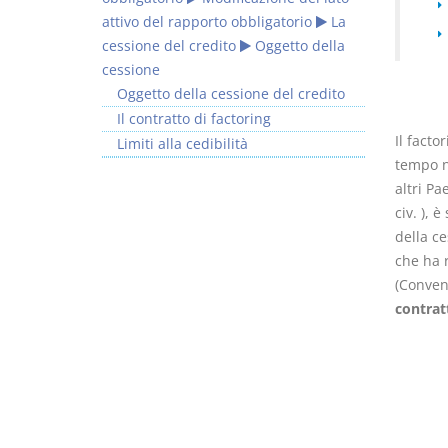
attivo del rapporto obbligatorio
La
cessione del credito
Oggetto della
cessione
Oggetto della cessione del credito
Il contratto di factoring
Il facto
Limiti alla cedibilità
tempo n
altri Pa
civ. ), 
della ce
che ha r
(Convenz
contrat