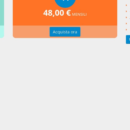
i crediti stessi.
48,00 €
MENSILI
Acquista ora
ina si rifiuta l'interpretazione estensiva della norma secondo cui il
ato a garantire l'intero importo, facendosi piuttostoriferimento "all
ngola e specifica operazione che non ha prodotto i risultati sperati"
 La nuova disciplina dell'acquisto dei crediti di impresa, in Impres
p. 1254.
one di "pagamento con data certa" è equivoca e dà luogo a discussi
ina delle varie posizioni si veda Panzani, Opponibilità del contratt
g al fallimento, in Atti del Convegno: "Factoring e Impresa: due real
to", Torino, 16 novembre 1989, p. 68; De Nova, Nuovi contratti, Tor