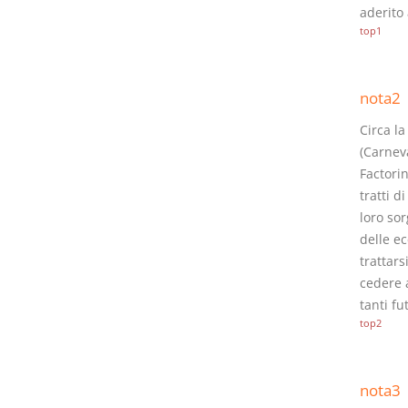
aderito
top1
nota2
Circa la
(Carneva
Factorin
tratti d
loro sor
delle ec
trattars
cedere 
tanti fu
top2
nota3