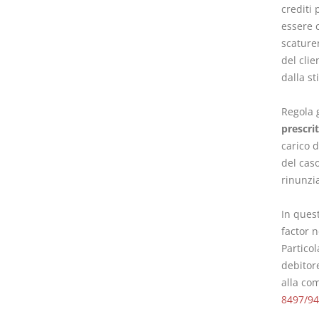
crediti 
essere 
scaturen
del cli
dalla st
Regola g
prescrit
carico d
del caso
rinunzia
In ques
factor n
Particol
debitore
alla com
8497/94