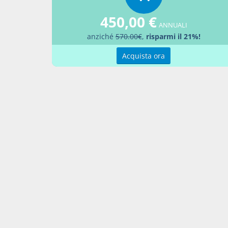
fonte de
450,00 €
top5
ANNUALI
anziché
570.00€
,
risparmi il 21%!
Acquista ora
nota6
In dottr
è obblig
della si
Marchis,
9,1991, 
top6
nota7
La nozi
la disam
factorin
confron