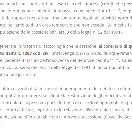
pecuniari che siano sorti nell'esercizio dell'impresa (crediti che po
nota5
considerati genericamente, in massa, come anche futuri
, in q
ti da rapporti non attuali, ma comunque legati all'attività imprend
ente) nell'ambito di un arco temporale che non ecceda i 24 mesi a f
ipulazione della cessione (cfr. art.
3
della legge n. 52 del 1991).
enerale in materia di factoring è che la cessione
, al contrario di 
to dall'art.
1267
cod. civ.
, intervenga
pro solvendo,
dunque riman
nota6
el cedente il rischio dell'insolvenza del debitore ceduto
, ad e
 in cui, ai sensi dell'art.
4
della legge del 1991, il factor non abbia
to a tale garanzia.
t'ultima eventualità, in caso di inadempimento del debitore ceduto,
on potrà pretendere dal cliente la restituzione degli anticipi versati
ari problemi si possono porre in tema di eccezioni opponibili da pa
 ceduto al factor, soprattutto in relazione all'eventuale risposta d
unicazione effettuatagli circa l'intervenuta cessione (Cass. Civ. Sez.
).