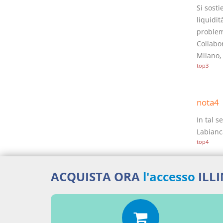
Si sosti
liquidit
problemi
Collabor
Milano, 
top3
nota4
In tal s
Labianca
top4
ACQUISTA ORA
l'accesso
ILL
nota5
Così Pa
revocato
crediti 