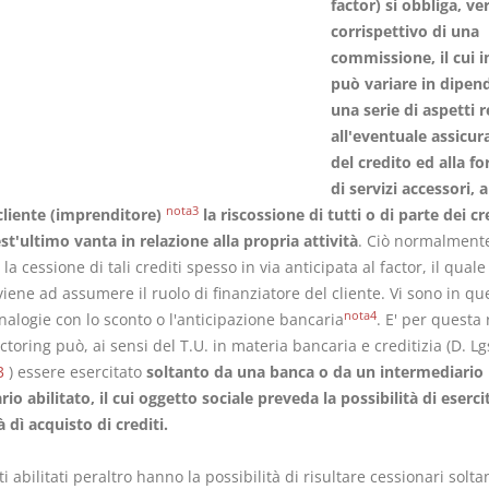
factor) si obbliga, ver
corrispettivo di una
commissione, il cui 
può variare in dipen
una serie di aspetti r
all'eventuale assicur
del credito ed alla fo
di servizi accessori, a
nota3
cliente (imprenditore)
la riscossione di tutti o di parte dei cr
t'ultimo vanta in relazione alla propria attività
. Ciò normalment
la cessione di tali crediti spesso in via anticipata al factor, il quale
iene ad assumere il ruolo di finanziatore del cliente. Vi sono in qu
nota4
nalogie con lo sconto o l'anticipazione bancaria
. E' per questa
actoring può, ai sensi del T.U. in materia bancaria e creditizia (D. Lg
3
) essere esercitato
soltanto da una banca o da un intermediario
rio abilitato, il
cui oggetto sociale preveda la possibilità di eserci
tà dì acquisto di crediti.
ti abilitati peraltro hanno la possibilità di risultare cessionari solta