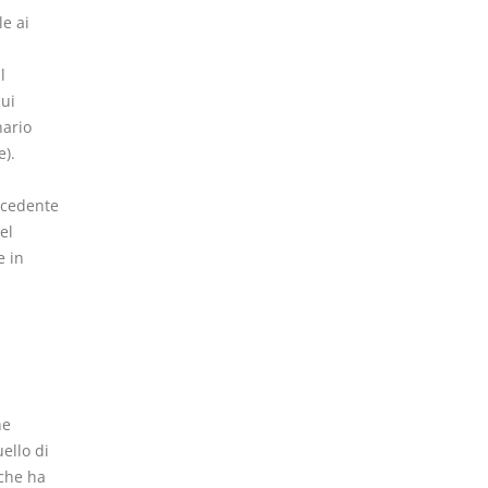
le ai
l
cui
nario
e).
 cedente
el
e in
he
ello di
 che ha