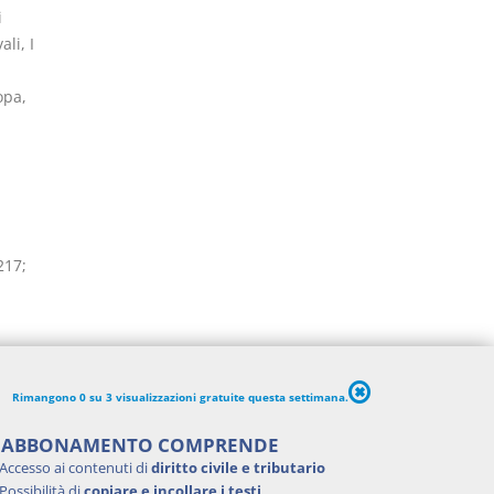
i
li, I
opa,
217;
Rimangono 0 su 3 visualizzazioni gratuite questa settimana.
di
'ABBONAMENTO COMPRENDE
per i
Accesso ai contenuti di
diritto civile e tributario
ella
Possibilità di
copiare e incollare i testi