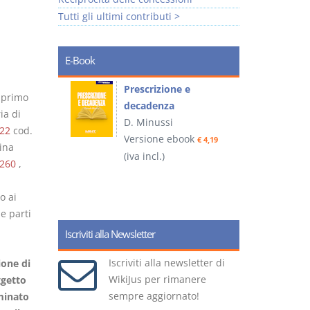
Tutti gli ultimi contributi >
E-Book
so e
Prescrizione e
n primo
decadenza
ia di
D. Minussi
22
cod.
ook
Versione ebook
€ 4,19
€ 4,19
ina
(iva incl.)
(
260
,
o ai
e parti
Iscriviti alla Newsletter
Iscriviti alla newsletter di
one di
WikiJus per rimanere
getto
sempre aggiornato!
minato