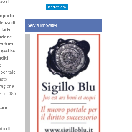
so il
Iscriviti ora
importo
denza di
Servizi innovativi
elativi
azione
rnitura
 gestire
editi
e
 per tale
esto
 ragione
s. n. 385
tare
nto di