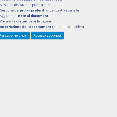
Nessuna distrazione pubblicitaria
Gestione dei
propri preferiti
organizzati in cartelle
Aggiunta di
note ai documenti
Possibilità di
stampare
le pagine
Interruzione dell'abbonamento
quando si desidera
Per saperne di più
Accesso abbonati
 cedente
'entità
: De
a, n.
oni: per
o di
tà a
ino,