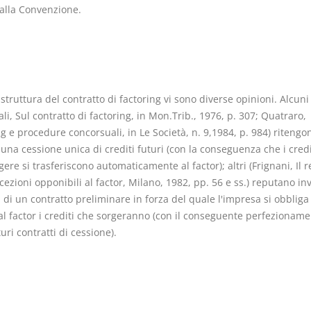
 alla Convenzione.
 struttura del contratto di factoring vi sono diverse opinioni. Alcuni
li, Sul contratto di factoring, in Mon.Trib., 1976, p. 307; Quatraro,
g e procedure concorsuali, in Le Società, n. 9,1984, p. 984) ritengon
i una cessione unica di crediti futuri (con la conseguenza che i credi
gere si trasferiscono automaticamente al factor); altri (Frignani, Il 
cezioni opponibili al factor, Milano, 1982, pp. 56 e ss.) reputano in
i di un contratto preliminare in forza del quale l'impresa si obbliga
al factor i crediti che sorgeranno (con il conseguente perfezioname
turi contratti di cessione).