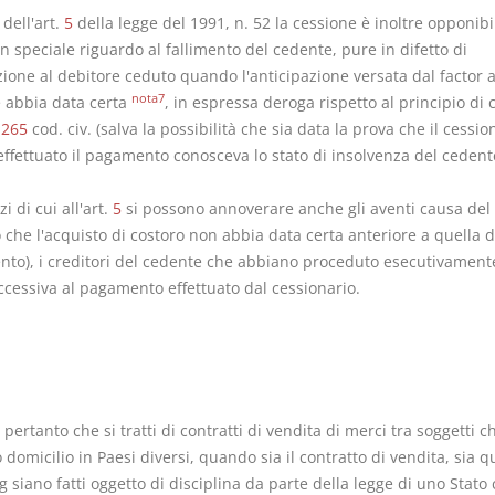
 dell'art.
5
della legge del 1991, n. 52 la cessione è inoltre opponibi
on speciale riguardo al fallimento del cedente, pure in difetto di
zione al debitore ceduto quando l'anticipazione versata dal factor a
nota7
 abbia data certa
, in espressa deroga rispetto al principio di 
1265
cod. civ. (salva la possibilità che sia data la prova che il cessio
effettuato il pagamento conosceva lo stato di insolvenza del cedent
zi di cui all'art.
5
si possono annoverare anche gli aventi causa del
che l'acquisto di costoro non abbia data certa anteriore a quella d
to), i creditori del cedente che abbiano proceduto esecutivament
ccessiva al pagamento effettuato dal cessionario.
pertanto che si tratti di contratti di vendita di merci tra soggetti c
domicilio in Paesi diversi, quando sia il contratto di vendita, sia qu
g siano fatti oggetto di disciplina da parte della legge di uno Stato