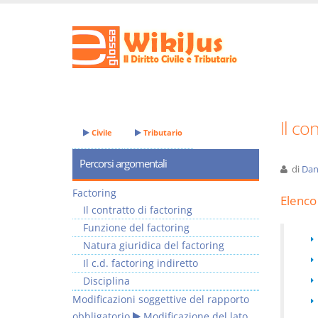
Il co
Civile
Tributario
Percorsi argomentali
di
Dan
Factoring
Elenco 
Il contratto di factoring
Funzione del factoring
Natura giuridica del factoring
Il c.d. factoring indiretto
Disciplina
Modificazioni soggettive del rapporto
obbligatorio
Modificazione del lato