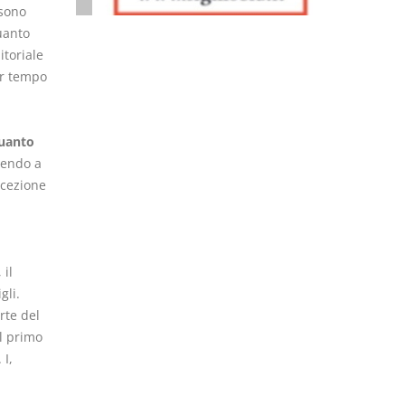
ssono
uanto
itoriale
ar tempo
quanto
endo a
ccezione
 il
gli.
rte del
el primo
 I,