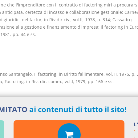
ene che l'imprenditore con il contratto di factoring miri a procurars
à anticipata, certezza di incasso e collaborazione gestionale: Carneva
 giuridici del factor, in Riv.dir.civ., vol.II, 1978, p. 314; Cassadro,
azione alla gestione e finanziamento d'impresa: il factoring in Eur
1981, pp. 44 e ss.
enso Santangelo, Il factoring, in Diritto fallimentare, vol. II, 1975, p. 
, Factoring, in Riv. dir. comm., vol.I, 1979, pp. 166 e ss.
IMITATO
ai contenuti di tutto il sito!
nzani, Leasing e factoring, panorama della giurisprudenza in tema 
L
rie fallimentari, in Riv.it.leasing, 1988, p. 72, il quale sostiene che 
futuri è sufficiente l'individuazione, determinata o determinabile, d