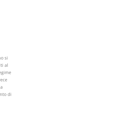
o si
ti al
regime
vece
 a
nto di