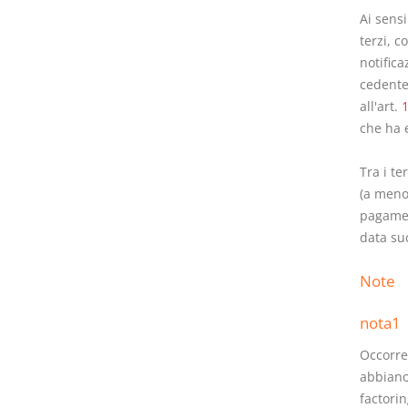
Ai sensi
terzi, c
notifica
cedente
all'art.
che ha 
Tra i ter
(a meno 
pagamen
data su
Note
nota1
Occorre 
abbiano 
factorin