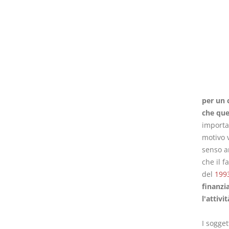
per un 
che ques
importa 
motivo v
senso a
che il f
del
199
finanzia
l'attivi
I sogget