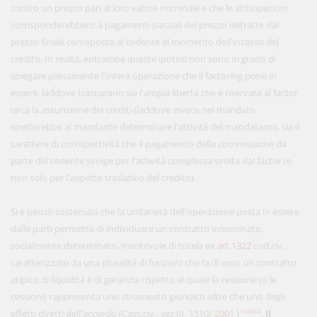
contro un prezzo pari al loro valore nominale e che le anticipazioni
corrisponderebbero a pagamenti parziali del prezzo detratte dal
prezzo finale corrisposto al cedente al momento dell'incasso del
credito. In realtà, entrambe queste ipotesi non sono in grado di
spiegare pienamente l'intera operazione che il factoring pone in
essere, laddove trascurano sia l'ampia libertà che è riservata al factor
circa la assunzione dei crediti (laddove invece nel mandato
spetterebbe al mandante determinare l'attività del mandatario), sia il
carattere di corrispettività che il pagamento della commissione da
parte del cedente svolge per l'attività complessa svolta dal factor (e
non solo per l'aspetto traslativo del credito).
Si è perciò sostenuto che la unitarietà dell'operazione posta in essere
dalle parti permetta di individuare un contratto innominato,
socialmente determinato, meritevole di tutela ex
art.1322
cod.civ. ,
caratterizzato da una pluralità di funzioni che fa di esso un contratto
atipico di liquidità e di garanzia rispetto al quale la cessione (o le
cessioni) rappresenta uno strumento giuridico oltre che uno degli
nota3
effetti diretti dell'accordo (Cass.civ., sez.III, 1510/
2001
)
.
Il