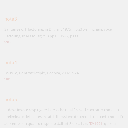
nota3
Santangelo, Il factoring, in Dir. fall., 1975, I, p.215 e Frignani, voce
Factoring, in N.sso Dig.it., App.III, 1982, p.600.
top3
nota4
Bausilio, Contratti atipici, Padova, 2002, p.74.
top4
nota5
Si deve invece respingere la tesi che qualificava il contratto come un
preliminare dei successivi atti di cessione dei crediti, in quanto non più
aderente con quanto disposto dall'art.3 della L. n.
52/1991
: questa