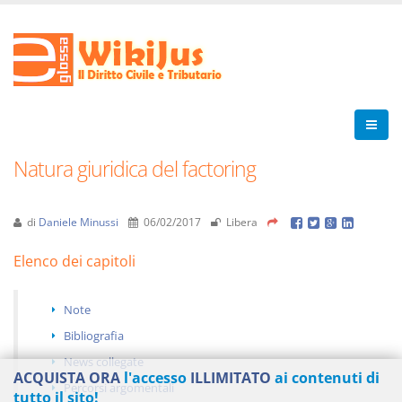
Natura giuridica del factoring
di
Daniele Minussi
06/02/2017
Libera
Elenco dei capitoli
Note
Bibliografia
News collegate
ACQUISTA ORA
l'accesso
ILLIMITATO
ai contenuti di
Percorsi argomentali
tutto il sito!