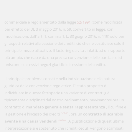
commerciale e regolamentato dalla legge
52/1991
(come modificata
per effetto del DL 3 maggio 2016, n. 59, convertito in legge, con
modificazioni, dall’ art. 1, comma 1, L. 30 giugno 2016, n. 119) solo per
gli aspetti relativi alla cessione dei crediti, ciò che ne costituisce solo il
principale mezzo attuativo. Il factoring da vita , infatti, ad un rapporto
più ampio, che nasce da una precisa convenzione delle parti, a cui si
uniscono successivi negozi giuridici di cessione del credito.
Il principale problema consiste nella individuazione della natura
giuridica della convenzione regolatrice. E' stato proposto di
individuare in questa fattispecie una variante di contratti già
tipicamente disciplinati dal nostro ordinamento, ravvisandosi ora un
contratto di
mandato generale senza rappresentanza
, il cui fine è
nota1
la gestione e l'incasso dei crediti
, ora un
contratto di scambio
nota2
avente una
causa vendendi
. A giustificazione di quest'ultima
interpretazione si è sostenuto che i crediti ceduti vengono scambiati