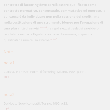
contratto di factoring deve perciò essere qualificato come
contratto normativo, consensuale, commutativo ed oneroso, la
cui causa è da individuare non nella cessione dei crediti, ma
nella costituzione di uno strumento idoneo per l'erogazione di
nota4
una pluralità di servizi
. I singoli negozi traslativi sarebbero
regolati da esso e collegati da un nesso funzionale, in quanto
nota5
qualificati da una causa esterna
.
Note
nota1
Clarizia, in Fossati-Porro, Il factoring, Milano, 1985, p.111.
top1
nota2
De Nova, Nuovi contratti, Torino, 1990, p.83.
top2