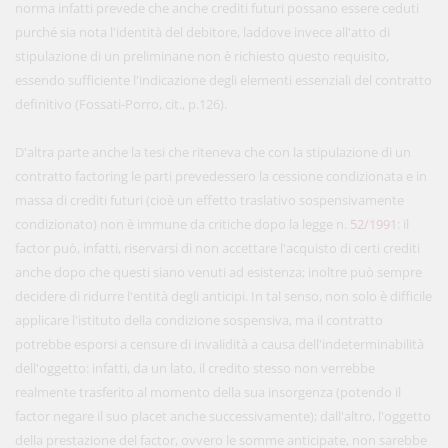
norma infatti prevede che anche crediti futuri possano essere ceduti
purché sia nota l'identità del debitore, laddove invece all'atto di
stipulazione di un preliminane non è richiesto questo requisito,
essendo sufficiente l'indicazione degli elementi essenziali del contratto
definitivo (Fossati-Porro, cit., p.126).
D'altra parte anche la tesi che riteneva che con la stipulazione di un
contratto factoring le parti prevedessero la cessione condizionata e in
massa di crediti futuri (cioè un effetto traslativo sospensivamente
condizionato) non è immune da critiche dopo la legge n.
52/1991
: il
factor può, infatti, riservarsi di non accettare l'acquisto di certi crediti
anche dopo che questi siano venuti ad esistenza; inoltre può sempre
decidere di ridurre l'entità degli anticipi. In tal senso, non solo è difficile
applicare l'istituto della condizione sospensiva, ma il contratto
potrebbe esporsi a censure di invalidità a causa dell'indeterminabilità
dell'oggetto: infatti, da un lato, il credito stesso non verrebbe
realmente trasferito al momento della sua insorgenza (potendo il
factor negare il suo placet anche successivamente); dall'altro, l'oggetto
della prestazione del factor, ovvero le somme anticipate, non sarebbe