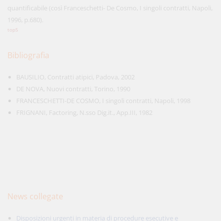
quantificabile (così Franceschetti- De Cosmo, I singoli contratti, Napoli,
1996, p.680).
top5
Bibliografia
BAUSILIO, Contratti atipici, Padova, 2002
DE NOVA, Nuovi contratti, Torino, 1990
FRANCESCHETTI-DE COSMO, I singoli contratti, Napoli, 1998
FRIGNANI, Factoring, N.sso Dig.it., App.III, 1982
News collegate
Disposizioni urgenti in materia di procedure esecutive e