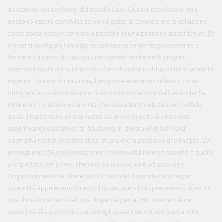
donazione nei confronti del fratello Caio. Queste conclusioni non
possono essere condivise se non a patto di considerare la collazione
come posta esclusivamente a presidio di una porzione quantitativa. Se
invece si configura l'obbligo ex collazione come reciprocamente a
favore ed a carico di ciascuno dei coeredi anche nella propria
accezione qualitativa, una volta che il donatario abbia vittoriosamente
esperito l'azione di riduzione, ben potrà essere considerato come
obbligato a conferire quanto ricevuto in donazione dall'ascendente.
Ritenere il contrario (una volta che siasi aderito alla tesi secondo la
quale il legittimario pretermesso sia erede in esito al vittorioso
esperimento dell'azione di riduzione) in difetto di chiari indici
normativi rischia di sostanziarsi in una mera petizione di principio. L'A.
prosegue (p.156 e s.) ipotizzando l'eventualità inversa rispetto a quella
prospettata per prima: che cioè sia la collazione ad assorbire
l'imputazione ex se. Viene fatto il caso del discendente (che per
comodità appelleremo Primo) il quale, avendo in precedenza ricevuto
una donazione senza alcuna dispensa pari a 150, avente valore
superiore alla porzione spettantegli quale riservatario (pari a 100),