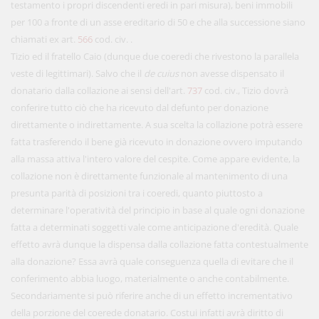
testamento i propri discendenti eredi in pari misura), beni immobili
per 100 a fronte di un asse ereditario di 50 e che alla successione siano
chiamati ex art.
566
cod. civ. .
Tizio ed il fratello Caio (dunque due coeredi che rivestono la parallela
veste di legittimari). Salvo che il
de cuius
non avesse dispensato il
donatario dalla collazione ai sensi dell'art.
737
cod. civ., Tizio dovrà
conferire tutto ciò che ha ricevuto dal defunto per donazione
direttamente o indirettamente. A sua scelta la collazione potrà essere
fatta trasferendo il bene già ricevuto in donazione ovvero imputando
alla massa attiva l'intero valore del cespite. Come appare evidente, la
collazione non è direttamente funzionale al mantenimento di una
presunta parità di posizioni tra i coeredi, quanto piuttosto a
determinare l'operatività del principio in base al quale ogni donazione
fatta a determinati soggetti vale come anticipazione d'eredità. Quale
effetto avrà dunque la dispensa dalla collazione fatta contestualmente
alla donazione? Essa avrà quale conseguenza quella di evitare che il
conferimento abbia luogo, materialmente o anche contabilmente.
Secondariamente si può riferire anche di un effetto incrementativo
della porzione del coerede donatario. Costui infatti avrà diritto di