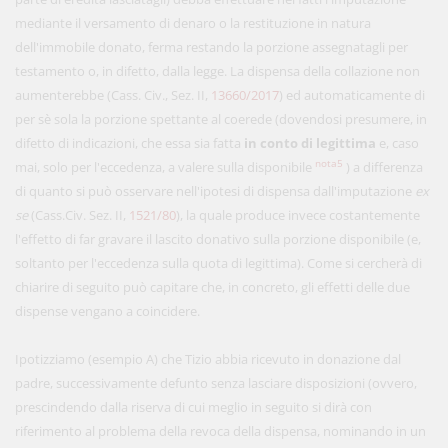
mediante il versamento di denaro o la restituzione in natura
dell'immobile donato, ferma restando la porzione assegnatagli per
testamento o, in difetto, dalla legge. La dispensa della collazione non
aumenterebbe (Cass. Civ., Sez. II,
13660/2017
) ed automaticamente di
per sè sola la porzione spettante al coerede (dovendosi presumere, in
difetto di indicazioni, che essa sia fatta
in conto di legittima
e, caso
nota5
mai, solo per l'eccedenza, a valere sulla disponibile
) a differenza
di quanto si può osservare nell'ipotesi di dispensa dall'imputazione
ex
se
(Cass.Civ. Sez. II,
1521/80
), la quale produce invece costantemente
l'effetto di far gravare il lascito donativo sulla porzione disponibile (e,
soltanto per l'eccedenza sulla quota di legittima). Come si cercherà di
chiarire di seguito può capitare che, in concreto, gli effetti delle due
dispense vengano a coincidere.
Ipotizziamo (esempio A) che Tizio abbia ricevuto in donazione dal
padre, successivamente defunto senza lasciare disposizioni (ovvero,
prescindendo dalla riserva di cui meglio in seguito si dirà con
riferimento al problema della revoca della dispensa, nominando in un