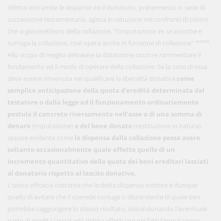
difetto entrambe le dispense ed il donatario, pretermesso in sede di
successione testamentaria, agisca in riduzione nei confronti di coloro
che si gioverebbero della collazione, "l'imputazione
ex se
assorbe e
nota4
surroga la collazione, cioè opera anche in funzione di collazione"
.
Allo scopo di meglio delineare la distinzione occorre rammentare il
fondamento ed il modo di operare della collazione. Se la
ratio
di essa
deve essere rinvenuta nel qualificare la liberalità donativa
come
semplice anticipazione della quota d'eredità determinata dal
testatore o dalla legge
ed il funzionamento ordinariamente
postula il concreto riversamento nell'asse o di una somma di
denaro
(imputazione)
o del bene donato
(restituzione in natura),
appare evidente come
la dispensa dalla collazione possa avere
soltanto occasionalmente quale effetto quello di un
incremento quantitativo della quota dei beni ereditari lasciati
al donatario rispetto al lascito donativo.
L'unica efficacia costante che la detta dispensa sortisce è dunque
quello di evitare che il coerede coniuge o discendente (il quale ben
potrebbe raggiungere lo stesso risultato, abbandonando l'eventuale
parte di eredità lasciatagli) debba effettuare nei fatti l'imputazione