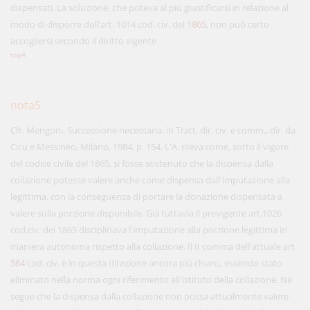
dispensati. La soluzione, che poteva al più giustificarsi in relazione al
modo di disporre dell'art. 1014 cod. civ. del
1865
, non può certo
accogliersi secondo il diritto vigente.
top4
nota5
Cfr. Mengoni, Successione necessaria, in Tratt. dir. civ. e comm., dir. da
Cicu e Messineo, Milano, 1984, p. 154. L'A. rileva come, sotto il vigore
del codice civile del 1865, si fosse sostenuto che la dispensa dalla
collazione potesse valere anche come dispensa dall'imputazione alla
legittima, con la conseguenza di portare la donazione dispensata a
valere sulla porzione disponibile. Già tuttavia il previgente art.1026
cod.civ. del 1865 disciplinava l'imputazione alla porzione legittima in
maniera autonoma rispetto alla collazione. Il II comma dell'attuale art.
564
cod. civ. è in questa direzione ancora più chiaro, essendo stato
eliminato nella norma ogni riferimento all'istituto della collazione. Ne
segue che la dispensa dalla collazione non possa attualmente valere