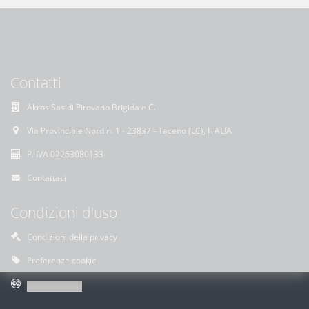
Contatti
Akros Sas di Pirovano Brigida e C.
Via Provinciale Nord n. 1 - 23837 - Taceno (LC), ITALIA
P. IVA 02263080133
Contattaci
Condizioni d'uso
Condizioni della privacy
Preferenze cookie