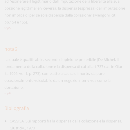
ad "esonerare il legittimario dall'imputazione della liberalità alla sua
porzione legittima; e viceversa, la dispensa (espressa) dall'imputazione
non implica di per sè sola dispensa dalla collazione" (Mengoni, cit.
pp.154 e 155).
top5
nota6
La quale è qualificabile, secondo l'opinione preferibile (De Michel, Il
fondamento della collazione e la dispensa di cui all'art.737 c.c., in Giur.
it., 1996, vol. I, p. 273), come atto a causa di morte, sia pure
eccezionalmente veicolabile da un negozio inter vivos come la
donazione.
top6
Bibliografia
CASSISA, Sui rapporti fra la dispensa dalla collazione e la dispensa,
Giust.civ., 1970