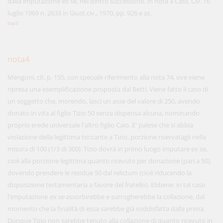
dalla imputazione ex se, nel diritto successorio, in nota a Cass. Civ. 16
luglio 1969 n. 2633 in Giust.civ., 1970, pp. 926 e ss..
top3
nota4
Mengoni, cit. p. 155, con speciale riferimento alla nota 74, ove viene
ripresa una esemplificazione proposta dal Betti. Viene fatto il caso di
un soggetto che, morendo, lasci un asse del valore di 250, avendo
donato in vita al figlio Tizio 50 senza dispensa alcuna, nominando
proprio erede universale l'altro figlio Caio. E' palese che si abbia
violazione della legittima toccante a Tizio, porzione riservatagli nella
misura di 100 (1/3 di 300). Tizio dovrà in primo luogo imputare ex se,
cioè alla porzione legittima quanto ricevuto per donazione (pari a 50),
dovendo prendere le residue 50 dal relictum (cioè riducendo la
disposizione testamentaria a favore del fratello). Ebbene: in tal caso
l'imputazione
ex se
assorbirebbe e surrogherebbe la collazione, dal
momento che la finalità di essa sarebbe già soddisfatta dalla prima.
Dunque Tizio non sarebbe tenuto alla collazione di quanto ricevuto in