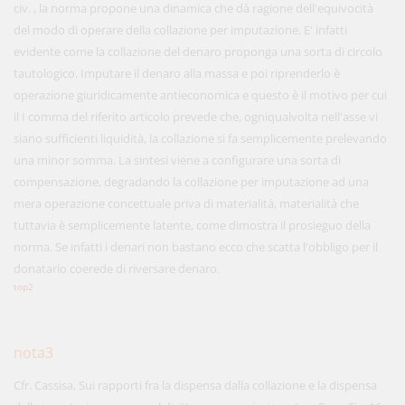
civ. , la norma propone una dinamica che dà ragione dell'equivocità
del modo di operare della collazione per imputazione. E' infatti
evidente come la collazione del denaro proponga una sorta di circolo
tautologico. Imputare il denaro alla massa e poi riprenderlo è
operazione giuridicamente antieconomica e questo è il motivo per cui
il I comma del riferito articolo prevede che, ogniqualvolta nell'asse vi
siano sufficienti liquidità, la collazione si fa semplicemente prelevando
una minor somma. La sintesi viene a configurare una sorta di
compensazione, degradando la collazione per imputazione ad una
mera operazione concettuale priva di materialità, materialità che
tuttavia è semplicemente latente, come dimostra il prosieguo della
norma. Se infatti i denari non bastano ecco che scatta l'obbligo per il
donatario coerede di riversare denaro.
top2
nota3
Cfr. Cassisa, Sui rapporti fra la dispensa dalla collazione e la dispensa