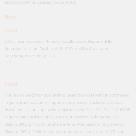
esempio cioè fino ad esaurirla del tutto).
Note
nota1
Sottolineano queste differenze Casulli, voce Collazione delle
donazioni, in N.mo Dig.it., vol. III, 1959, p. 460 e Gazzara, voce
Collazione, in Enc.dir., p. 350.
top1
nota2
Il punto non è comunque pacifico, essendosi osservato in dottrina ed
in giurisprudenza come l'imputazione prescinda dalla concretezza,
risolvendosi in una operazione logica: si veda Cass. Civ. Sez. II,
2163/98
la quale parla di fictio juris; Capozzi, Successioni e donazioni, t.2,
Milano, 2002, p.715. Cfr. anche Torrente, Manuale di diritto privato,
Milano, 1985, p.1048. Venendo al modo di disporre dell'art.
751
cod.