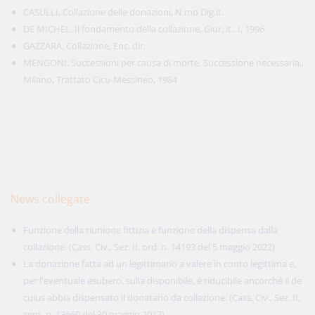
CASULLI, Collazione delle donazioni, N.mo Dig.it.
DE MICHEL, Il fondamento della collazione, Giur. it., I, 1996
GAZZARA, Collazione, Enc. dir.
MENGONI, Successioni per causa di morte. Successione necessaria,,
Milano, Trattato Cicu-Messineo, 1984
News collegate
Funzione della riunione fittizia e funzione della dispensa dalla
collazione. (Cass. Civ., Sez. II, ord. n. 14193 del 5 maggio 2022)
La donazione fatta ad un legittimario a valere in conto legittima e,
per l'eventuale esubero, sulla disponibile, è riducibile ancorché il de
cuius abbia dispensato il donatario da collazione. (Cass. Civ., Sez. II,
sent. n. 13660 del 30 maggio 2017)