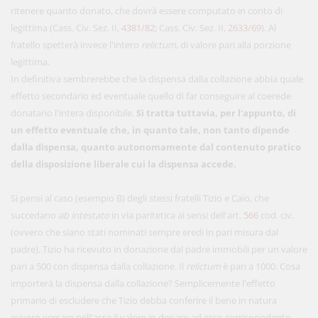
ritenere quanto donato, che dovrà essere computato in conto di
legittima (Cass. Civ. Sez. II,
4381/82
; Cass. Civ. Sez. II,
2633/69
). Al
fratello spetterà invece l'intero
relictum
, di valore pari alla porzione
legittima.
In definitiva sembrerebbe che la dispensa dalla collazione abbia quale
effetto secondario ed eventuale quello di far conseguire al coerede
donatario l'intera disponibile.
Si tratta tuttavia, per l'appunto, di
un effetto eventuale che, in quanto tale, non tanto dipende
dalla dispensa, quanto autonomamente dal contenuto pratico
della disposizione liberale cui la dispensa accede.
Si pensi al caso (esempio B) degli stessi fratelli Tizio e Caio, che
succedano
ab intestato
in via paritetica ai sensi dell'art.
566
cod. civ.
(ovvero che siano stati nominati sempre eredi in pari misura dal
padre). Tizio ha ricevuto in donazione dal padre immobili per un valore
pari a 500 con dispensa dalla collazione. Il
relictum
è pari a 1000. Cosa
importerà la dispensa dalla collazione? Semplicemente l'effetto
primario di escludere che Tizio debba conferire il bene in natura
ovvero versare nell'asse il valore in denaro ad esso corrispondente.