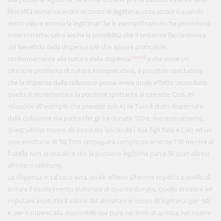
liberalità donativa andrà in conto di legittima, cosa accadrà quando
detto valore ecceda la legittima? Se le esemplificazioni che precedono
sono corrette, salva anche la possibilità che il testatore faccia revoca
del beneficio della dispensa (ciò che appare praticabile,
nota6
conformemente alla natura della dispensa
e che pone un
ulteriore problema di natura interpretativa), è possibile concludere
che la dispensa dalla collazione possa avere quale effetto secondario
quello di incrementare la porzione spettante al coerede. Così, in
relazione all'esempio che precede sub A) se Tizio è stato dispensato
dalla collazione dal padre che gli ha donato 100 e, successivamente,
quest'ultimo muore ab intestato lasciando i due figli Tizio e Caio ed un
asse ereditario di 50, Tizio conseguirà complessivamente 100 mentre al
fratello non andrà altro che la porzione legittima pari a 50 (pari altresì
all'intero
relictum
).
La dispensa in tal caso avrà, quale effetto ulteriore rispetto a quello di
evitare il conferimento materiale di quanto donato, quello di valere ad
imputare anzitutto il valore del
donatum
in conto di legittima (per 50)
e, per il supero, alla disponibile (sia pure nei limiti di questa, nel nostro