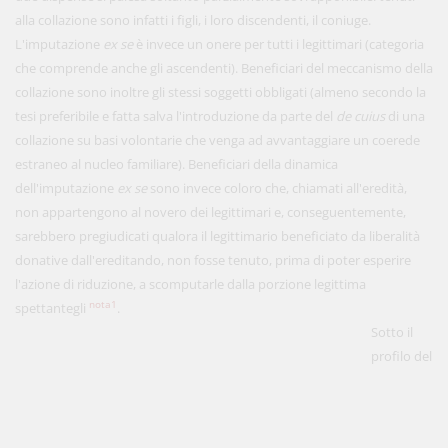
alla collazione sono infatti i figli, i loro discendenti, il coniuge.
L'imputazione
ex se
è invece un onere per tutti i legittimari (categoria
che comprende anche gli ascendenti). Beneficiari del meccanismo della
collazione sono inoltre gli stessi soggetti obbligati (almeno secondo la
tesi preferibile e fatta salva l'introduzione da parte del
de cuius
di una
collazione su basi volontarie che venga ad avvantaggiare un coerede
estraneo al nucleo familiare). Beneficiari della dinamica
dell'imputazione
ex se
sono invece coloro che, chiamati all'eredità,
non appartengono al novero dei legittimari e, conseguentemente,
sarebbero pregiudicati qualora il legittimario beneficiato da liberalità
donative dall'ereditando, non fosse tenuto, prima di poter esperire
l'azione di riduzione, a scomputarle dalla porzione legittima
nota1
spettantegli
.
Sotto il
profilo del