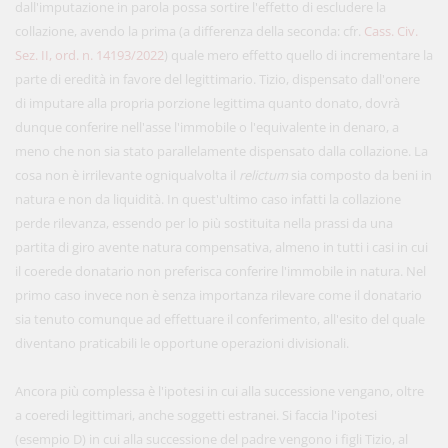
dall'imputazione in parola possa sortire l'effetto di escludere la
collazione, avendo la prima (a differenza della seconda: cfr.
Cass. Civ.
Sez. II, ord. n. 14193/2022
) quale mero effetto quello di incrementare la
parte di eredità in favore del legittimario. Tizio, dispensato dall'onere
di imputare alla propria porzione legittima quanto donato, dovrà
dunque conferire nell'asse l'immobile o l'equivalente in denaro, a
meno che non sia stato parallelamente dispensato dalla collazione. La
cosa non è irrilevante ogniqualvolta il
relictum
sia composto da beni in
natura e non da liquidità. In quest'ultimo caso infatti la collazione
perde rilevanza, essendo per lo più sostituita nella prassi da una
partita di giro avente natura compensativa, almeno in tutti i casi in cui
il coerede donatario non preferisca conferire l'immobile in natura. Nel
primo caso invece non è senza importanza rilevare come il donatario
sia tenuto comunque ad effettuare il conferimento, all'esito del quale
diventano praticabili le opportune operazioni divisionali.
Ancora più complessa è l'ipotesi in cui alla successione vengano, oltre
a coeredi legittimari, anche soggetti estranei. Si faccia l'ipotesi
(esempio D) in cui alla successione del padre vengono i figli Tizio, al