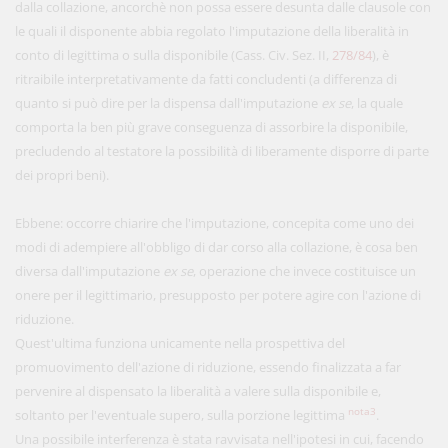
dalla collazione, ancorchè non possa essere desunta dalle clausole con
le quali il disponente abbia regolato l'imputazione della liberalità in
conto di legittima o sulla disponibile (Cass. Civ. Sez. II,
278/84
), è
ritraibile interpretativamente da fatti concludenti (a differenza di
quanto si può dire per la dispensa dall'imputazione
ex se
, la quale
comporta la ben più grave conseguenza di assorbire la disponibile,
precludendo al testatore la possibilità di liberamente disporre di parte
dei propri beni).
Ebbene: occorre chiarire che l'imputazione, concepita come uno dei
modi di adempiere all'obbligo di dar corso alla collazione, è cosa ben
diversa dall'imputazione
ex se
, operazione che invece costituisce un
onere per il legittimario, presupposto per potere agire con l'azione di
riduzione.
Quest'ultima funziona unicamente nella prospettiva del
promuovimento dell'azione di riduzione, essendo finalizzata a far
pervenire al dispensato la liberalità a valere sulla disponibile e,
nota3
soltanto per l'eventuale supero, sulla porzione legittima
.
Una possibile interferenza è stata ravvisata nell'ipotesi in cui, facendo