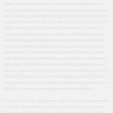
quale il de cuius aveva donato in vita con dispensa dalla collazione
500, Caio, nonchè l'amico Sempronio, istituito erede per la quota di un
terzo. Il
relictum
è pari a 1000.
Quid juris
? Anzitutto occorre riferire che
la porzione disponibile è pari a 500, vale a dire ad un terzo di
relictum
(1000) + donatum (500). Tizio dovrà imputare quanto ricevuto per
donazione interamente in conto di legittima. Al fratello Caio andrà
interamente la quota di legittima pari a 500 e il residuo valore di 500
dovrà essere destinato all'amico Sempronio. Qualora, nell'esempio
appena svolto, il disponente avesse dispensato il figlio Tizio non già
dalla collazione, bensì dall'imputazione
ex se
il risultato sarebbe stato
ben diverso: Tizio infatti avrebbe avuto il diritto di imputare quanto
ricevuto in donazione all'intera disponibile, mantenendo ovviamente il
diritto di conseguire anche la porzione legittima a valere sul
relictum
,
per un totale di 1000. All'altro figlio Caio spetteranno i residui 500, pari
alla quota di riserva, mentre a Sempronio non resterà nulla.
Il nodo di fondo è dunque costituito dall'incidenza della dispensa dalla
collazione sull'eventuale supero del valore della donazione rispetto
alla porzione legittima. Se è chiaro che in prima battuta il valore della