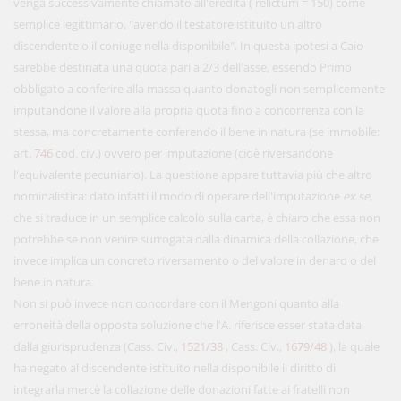
venga successivamente chiamato all'eredità ( relictum = 150) come
semplice legittimario, "avendo il testatore istituito un altro
discendente o il coniuge nella disponibile". In questa ipotesi a Caio
sarebbe destinata una quota pari a 2/3 dell'asse, essendo Primo
obbligato a conferire alla massa quanto donatogli non semplicemente
imputandone il valore alla propria quota fino a concorrenza con la
stessa, ma concretamente conferendo il bene in natura (se immobile:
art.
746
cod. civ.) ovvero per imputazione (cioè riversandone
l'equivalente pecuniario). La questione appare tuttavia più che altro
nominalistica: dato infatti il modo di operare dell'imputazione
ex se
,
che si traduce in un semplice calcolo sulla carta, è chiaro che essa non
potrebbe se non venire surrogata dalla dinamica della collazione, che
invece implica un concreto riversamento o del valore in denaro o del
bene in natura.
Non si può invece non concordare con il Mengoni quanto alla
erroneità della opposta soluzione che l'A. riferisce esser stata data
dalla giurisprudenza (Cass. Civ.,
1521/38
, Cass. Civ.,
1679/48
), la quale
ha negato al discendente istituito nella disponibile il diritto di
integrarla mercè la collazione delle donazioni fatte ai fratelli non