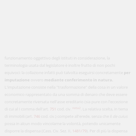
funzionamento oggettivo degli istituti in considerazione, la
terminologia usata dal legislatore è inoltre frutto di non pochi
equivoci: la collazione infatti può talvolta eseguirsi concretamente
per
imputazione
ovvero
mediante conferimento in natura.
L'imputazione consiste nella "trasformazione" della cosa in un valore
economico rappresentato da una somma di denaro che deve essere
concretamente riversata nell'asse ereditario (sia pure con l'eccezione
nota2
di cui al I comma dell'art.
751
cod. civ.
. La relativa scelta, in tema
di immobili (art.
746
cod. civ.) compete all'erede, senza che il
de cuius
possa in alcun modo vincolarne la volontà, potendo unicamente
disporre la dispensa (Cass. Civ. Sez. II,
1481/79
). Per di più la dispensa