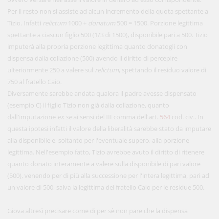
Per il resto non si assiste ad alcun incremento della quota spettante a
Tizio. Infatti
relictum
1000 +
donatum
500 = 1500. Porzione legittima
spettante a ciascun figlio 500 (1/3 di 1500), disponibile pari a 500. Tizio
imputerà alla propria porzione legittima quanto donatogli con
dispensa dalla collazione (500) avendo il diritto di percepire
ulteriormente 250 a valere sul
relictum
, spettando il residuo valore di
750 al fratello Caio.
Diversamente sarebbe andata qualora il padre avesse dispensato
(esempio C) il figlio Tizio non già dalla collazione, quanto
dall'imputazione
ex se
ai sensi del III comma dell'art.
564
cod. civ.. In
questa ipotesi infatti il valore della liberalità sarebbe stato da imputare
alla disponibile e, soltanto per l'eventuale supero, alla porzione
legittima. Nell'esempio fatto, Tizio avrebbe avuto il diritto di ritenere
quanto donato interamente a valere sulla disponibile di pari valore
(500), venendo per di più alla successione per l'intera legittima, pari ad
un valore di 500, salva la legittima del fratello Caio per le residue 500.
Giova altresì precisare come di per sè non pare che la dispensa