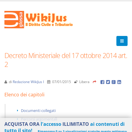
Decreto Ministeriale del 17 ottobre 2014 art.
2
di
Redazione WikiJus I
07/01/2015
Libera
Elenco dei capitoli
Documenti collegati
Percorsi argomentali
ACQUISTA ORA
l'accesso
ILLIMITATO
ai contenuti di
tutto il sito!
Rimangono 0 su 3 visualizzazioni gratuite questa settimana.