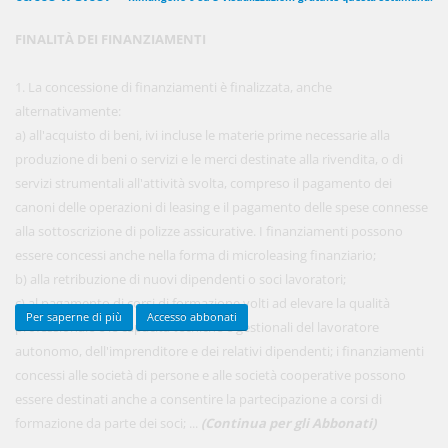
FINALITÀ DEI FINANZIAMENTI
450,00 €
ANNUALI
1. La concessione di finanziamenti è finalizzata, anche
anziché
570.00€
,
risparmi il 21%!
alternativamente:
a) all'acquisto di beni, ivi incluse le materie prime necessarie alla
Acquista ora
produzione di beni o servizi e le merci destinate alla rivendita, o di
servizi strumentali all'attività svolta, compreso il pagamento dei
canoni delle operazioni di leasing e il pagamento delle spese connesse
48,00 €
MENSILI
alla sottoscrizione di polizze assicurative. I finanziamenti possono
essere concessi anche nella forma di microleasing finanziario;
b) alla retribuzione di nuovi dipendenti o soci lavoratori;
Acquista ora
c) al pagamento di corsi di formazione volti ad elevare la qualità
Per saperne di più
Accesso abbonati
professionale e le capacità tecniche e gestionali del lavoratore
autonomo, dell'imprenditore e dei relativi dipendenti; i finanziamenti
concessi alle società di persone e alle società cooperative possono
essere destinati anche a consentire la partecipazione a corsi di
formazione da parte dei soci; ...
(Continua per gli Abbonati)