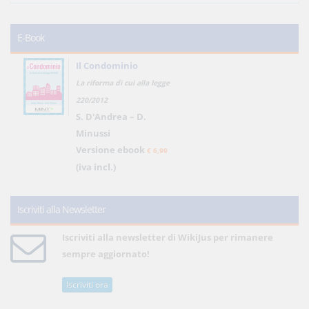
E-Book
Il Condominio
La riforma di cui alla legge
220/2012
S. D'Andrea – D.
Minussi
Versione ebook
€ 6,99
(iva incl.)
Iscriviti alla Newsletter
Iscriviti alla newsletter di WikiJus per rimanere
sempre aggiornato!
Iscriviti ora