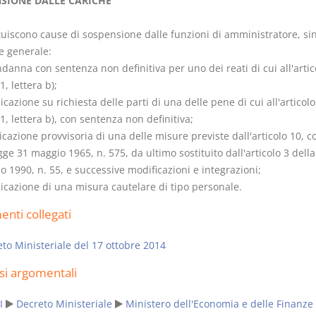
SIONE DALLE CARICHE
ituiscono cause di sospensione dalle funzioni di amministratore, si
e generale:
ndanna con sentenza non definitiva per uno dei reati di cui all'artic
, lettera b);
Prescrizione e
Rapporto e
licazione su richiesta delle parti di una delle pene di cui all'articolo
decadenza
relazione gi
 lettera b), con sentenza non definitiva;
D. Minussi
D. Minussi
licazione provvisoria di una delle misure previste dall'articolo 10, 
Versione ebook
Versione eb
€ 4,19
gge 31 maggio 1965, n. 575, da ultimo sostituito dall'articolo 3 della
(iva incl.)
(iva incl.)
 1990, n. 55, e successive modificazioni e integrazioni;
licazione di una misura cautelare di tipo personale.
nti collegati
to Ministeriale del 17 ottobre 2014
si argomentali
I
Decreto Ministeriale
Ministero dell'Economia e delle Finanze