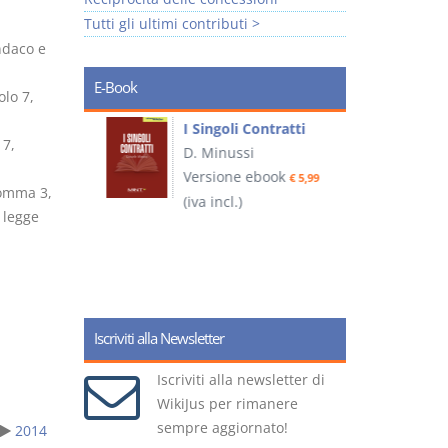
Tutti gli ultimi contributi >
ndaco e
E-Book
olo 7,
I Singoli Contratti
 7,
uridica
D. Minussi
L
Versione ebook
€ 5,99
2
comma 3,
ook
(iva incl.)
€ 5,99
 legge
(
Iscriviti alla Newsletter
Iscriviti alla newsletter di
WikiJus per rimanere
sempre aggiornato!
2014