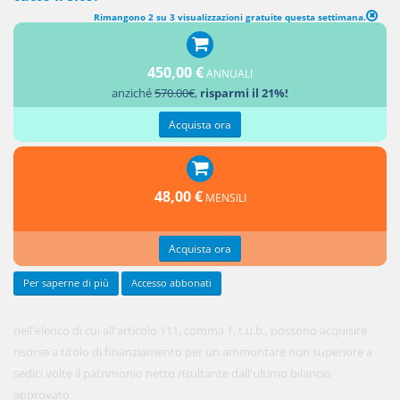
Rimangono 2 su 3 visualizzazioni gratuite questa settimana.
LIMITI ALL'INDEBITAMENTO
450,00 €
ANNUALI
1. Gli
anziché
570.00€
,
risparmi il 21%!
operatori
iscritti
Acquista ora
48,00 €
MENSILI
Acquista ora
Per saperne di più
Accesso abbonati
nell'elenco di cui all'articolo 111, comma 1, t.u.b., possono acquisire
risorse a titolo di finanziamento per un ammontare non superiore a
sedici volte il patrimonio netto risultante dall'ultimo bilancio
approvato.