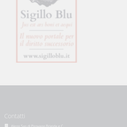
Contatti
Akros Sas di Pirovano Brigida e C.