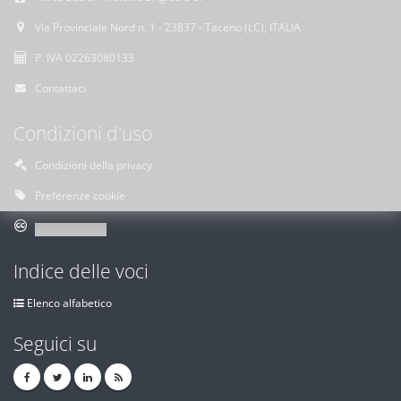
Via Provinciale Nord n. 1 - 23837 - Taceno (LC), ITALIA
P. IVA 02263080133
Contattaci
Condizioni d'uso
Condizioni della privacy
Preferenze cookie
Indice delle voci
Elenco alfabetico
Seguici su