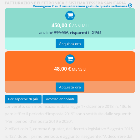
FATTURAZIONE ELETTRONICA E SISTEMA TESSERA SANITARIA
Rimangono 2 su 3 visualizzazioni gratuite questa settimana.
1.
450,00 €
All'articolo
ANNUALI
anziché
570.00€
,
risparmi il 21%!
10-bis,
comma 1,
Acquista ora
del
decreto-
legge 23
48,00 €
MENSILI
ottobre
2018, n.
119,
Acquista ora
Per saperne di più
Accesso abbonati
convertito, con modificazioni, dalla legge 17 dicembre 2018, n. 136, le
parole “Per il periodo d'imposta 2019” sono sostituite dalle seguenti:
“Per i periodi d'imposta 2019 e 2020”.
2. All'articolo 2, comma 6-quater, del decreto legislativo 5 agosto 2015,
n. 127, dopo il primo periodo, è aggiunto il seguente: “A decorrere dal