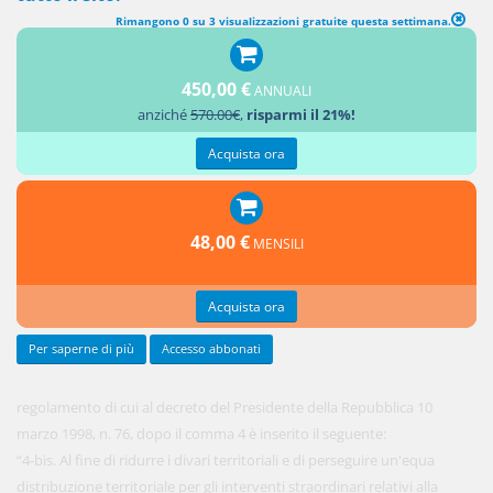
Rimangono 0 su 3 visualizzazioni gratuite questa settimana.
DISPOSIZIONI PEREQUATIVE IN MATERIA DI EDILIZIA SCOLASTICA
450,00 €
ANNUALI
1.
anziché
570.00€
,
risparmi il 21%!
All'articolo
2-bis del
Acquista ora
48,00 €
MENSILI
Acquista ora
Per saperne di più
Accesso abbonati
regolamento di cui al decreto del Presidente della Repubblica 10
marzo 1998, n. 76, dopo il comma 4 è inserito il seguente:
“4-bis. Al fine di ridurre i divari territoriali e di perseguire un'equa
distribuzione territoriale per gli interventi straordinari relativi alla