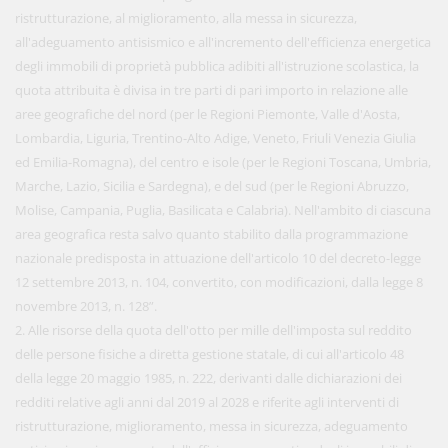
ristrutturazione, al miglioramento, alla messa in sicurezza,
all'adeguamento antisismico e all'incremento dell'efficienza energetica
degli immobili di proprietà pubblica adibiti all'istruzione scolastica, la
quota attribuita è divisa in tre parti di pari importo in relazione alle
aree geografiche del nord (per le Regioni Piemonte, Valle d'Aosta,
Lombardia, Liguria, Trentino-Alto Adige, Veneto, Friuli Venezia Giulia
ed Emilia-Romagna), del centro e isole (per le Regioni Toscana, Umbria,
Marche, Lazio, Sicilia e Sardegna), e del sud (per le Regioni Abruzzo,
Molise, Campania, Puglia, Basilicata e Calabria). Nell'ambito di ciascuna
area geografica resta salvo quanto stabilito dalla programmazione
nazionale predisposta in attuazione dell'articolo 10 del decreto-legge
12 settembre 2013, n. 104, convertito, con modificazioni, dalla legge 8
novembre 2013, n. 128”.
2. Alle risorse della quota dell'otto per mille dell'imposta sul reddito
delle persone fisiche a diretta gestione statale, di cui all'articolo 48
della legge 20 maggio 1985, n. 222, derivanti dalle dichiarazioni dei
redditi relative agli anni dal 2019 al 2028 e riferite agli interventi di
ristrutturazione, miglioramento, messa in sicurezza, adeguamento