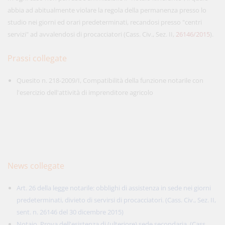
abbia ad abitualmente violare la regola della permanenza presso lo
studio nei giorni ed orari predeterminati, recandosi presso "centri
servizi" ad avvalendosi di procacciatori (Cass. Civ., Sez. II,
26146/2015
).
Prassi collegate
Quesito n. 218-2009/I, Compatibilità della funzione notarile con
l'esercizio dell'attività di imprenditore agricolo
News collegate
Art. 26 della legge notarile: obblighi di assistenza in sede nei giorni
predeterminati, divieto di servirsi di procacciatori. (Cass. Civ., Sez. II,
sent. n. 26146 del 30 dicembre 2015)
Notaio. Prova dell'esistenza di (ulteriore) sede secondaria. (Cass.