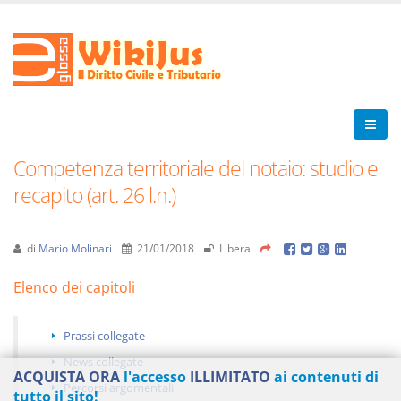
Competenza territoriale del notaio: studio e
recapito (art. 26 l.n.)
di
Mario Molinari
21/01/2018
Libera
Elenco dei capitoli
Prassi collegate
News collegate
ACQUISTA ORA
l'accesso
ILLIMITATO
ai contenuti di
Percorsi argomentali
tutto il sito!