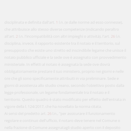
disciplinata e definita dall'art.
1
l.n. (e dalle norme ad esso connesse),
che attribuisce allo stesso diverse competenze (indicando peraltro
all'art.
2
l.n. l'incompatibilità con altri impieghi o attività), l'art.
26
l.n.
disciplina, invece, il rapporto esistente tra il notaio e il territorio, sul
presupposto che esiste uno stretto ed inscindibile legame che unisce il
notaio pubblico ufficiale e la sede ove è assegnato con provvedimento
ministeriale. In effetti al notaio è assegnata la sede ove dovrà
obbligatoriamente prestare il suo ministero, proprio nei giorni e nelle
ore che gli sono specificamente attribuiti in via preliminare. Sede e
giorni di assistenza allo studio creano, secondo l'obiettivo posto dalla
legge professionale, un legame fondamentale tra il notaio e il
territorio. Questo quadro è stato modificato per effetto dell'entrata in
vigore della l. 124/2017, che ha novellato la norma citata.
Ai sensi del predetto art.
26
l.n., "per assicurare il funzionamento
regolare e continuo dell'ufficio, il notaro deve tenere nel Comune o
nella frazione di Comune assegnatagli studio aperto con il deposito