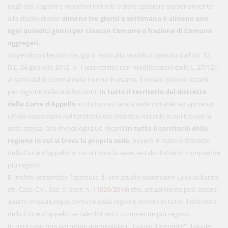
degli atti, registri e repertori notarili, e deve assistere personalmente
allo studio stesso
almeno tre giorni a settimana e almeno uno
ogni quindici giorni per ciascun Comune o frazione di Comune
aggregati.
"
Va peraltro rilevato che, già in esito alla modifica operata dall’art.
12
,
D.L. 24 gennaio 2012, n. 1 (convertito con modificazioni dalla L. 27/12),
ai sensi del II comma della norma in esame, il notaio poteva recarsi,
per ragione delle sue funzioni,
in tutto il territorio del distretto
della Corte d'Appello
in cui trovasi la sua sede notarile, ed aprire un
ufficio secondario nel territorio del distretto notarile in cui trovasi la
sede stessa. Ora invece egli può recarsi
in tutto il territorio della
regione in cui si trova la propria sede
, ovvero in tutto il distretto
della Corte d'appello in cui si trova la sede, se tale distretto comprende
più regioni.
E' inoltre consentita l'apertura di uno studio secondario (uno soltanto:
cfr. Cass. Civ., Sez. II, sent. n.
11029/2014
) che, attualmente può essere
aperto in qualunque comune della regione ovvero in tutto il distretto
della Corte d'appello se tale distretto comprende più regioni.
In ogni caso non parrebbe ammissibile il "notaio itinerante", il quale