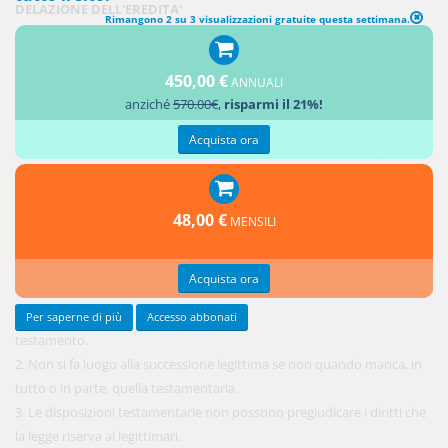
DELAZIONE DELL'EREDITA'
Rimangono 2 su 3 visualizzazioni gratuite questa settimana.
1. L'
450,00 €
eredità si
ANNUALI
anziché
570.00€
,
risparmi il 21%!
devolve
per legge
Acquista ora
o per
48,00 €
MENSILI
Acquista ora
Per saperne di più
Accesso abbonati
testamento.
2. Non si fa luogo alla successione legittima se non quando manca, in
tutto o in parte, quella testamentaria.
3. Le disposizioni testamentarie non possono pregiudicare i diritti che
la legge riserva ai legittimari.