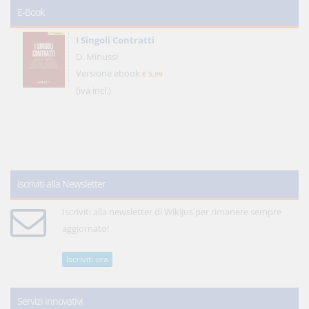
E-Book
I Singoli Contratti
D. Minussi
Versione ebook
€ 5,99
(iva incl.)
Iscriviti alla Newsletter
Iscriviti alla newsletter di WikiJus per rimanere sempre
aggiornato!
Iscriviti ora
Servizi innovativi