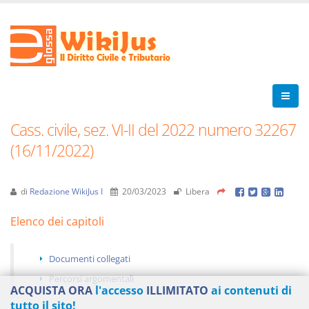
Cass. civile, sez. VI-II del 2022 numero 32267
(16/11/2022)
di
Redazione WikiJus I
20/03/2023
Libera
Elenco dei capitoli
Documenti collegati
Percorsi argomentali
ACQUISTA ORA
l'accesso
ILLIMITATO
ai contenuti di
tutto il sito!