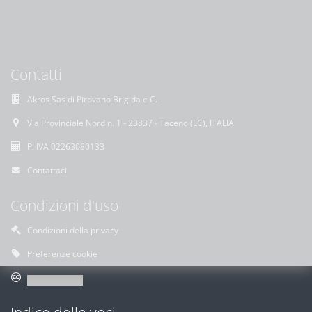
Contatti
Akros Sas di Pirovano Brigida e C.
Via Provinciale Nord n. 1 - 23837 - Taceno (LC), ITALIA
P. IVA 02263080133
Contattaci
Condizioni d'uso
Condizioni della privacy
Preferenze cookie