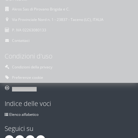
Akros Sas di Pirovano Brigida e C.
Via Provinciale Nord n. 1 - 23837 - Taceno (LC), ITALIA
P. IVA 02263080133
Contattaci
Condizioni d'uso
Condizioni della privacy
Preferenze cookie
Indice delle voci
Elenco alfabetico
Seguici su