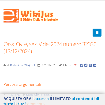
Cass. Civile, sez. V del 2024 numero 32330
(13/12/2024)
di
Redazione WikiJus I
27/01/2025
Libera
Percorsi argomentali
SENTENZE
Cass. Civile, sez. V
ACQUISTA ORA
l'accesso
ILLIMITATO
ai contenuti di
Aggiungi un commento
tutto il sito!