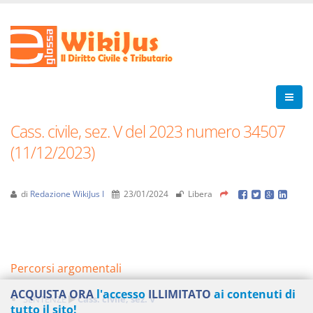
Cass. civile, sez. V del 2023 numero 34507
(11/12/2023)
di
Redazione WikiJus I
23/01/2024
Libera
Percorsi argomentali
ACQUISTA ORA
l'accesso
ILLIMITATO
ai contenuti di
SENTENZE
Cass. civile, sez. V
tutto il sito!