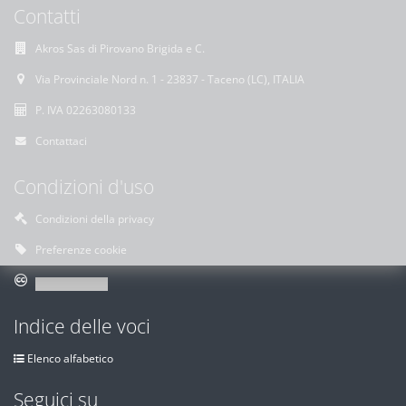
Contatti
Akros Sas di Pirovano Brigida e C.
Via Provinciale Nord n. 1 - 23837 - Taceno (LC), ITALIA
P. IVA 02263080133
Contattaci
Condizioni d'uso
Condizioni della privacy
Preferenze cookie
Indice delle voci
Elenco alfabetico
Seguici su