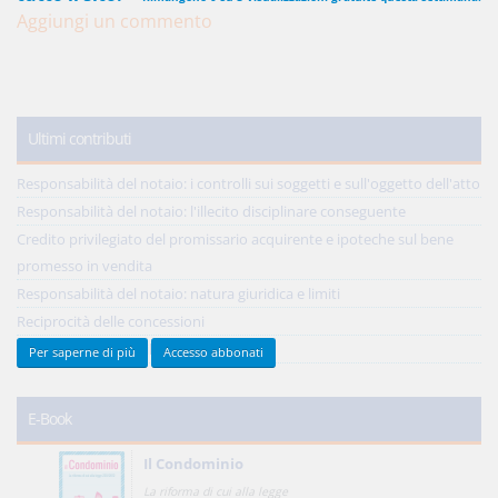
Aggiungi un commento
450,00 €
ANNUALI
anziché
570.00€
,
risparmi il 21%!
Ultimi contributi
Acquista ora
Responsabilità del notaio: i controlli sui soggetti e sull'oggetto dell'atto
Responsabilità del notaio: l'illecito disciplinare conseguente
Credito privilegiato del promissario acquirente e ipoteche sul bene
48,00 €
MENSILI
promesso in vendita
Responsabilità del notaio: natura giuridica e limiti
Acquista ora
Reciprocità delle concessioni
Tutti gli ultimi contributi >
Per saperne di più
Accesso abbonati
E-Book
Il Condominio
La riforma di cui alla legge