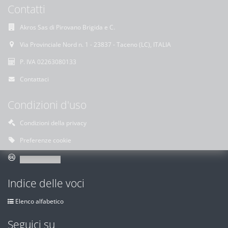
Contatti
Akros Sas di Pirovano Brigida e C.
Via Provinciale Nord n. 1 - 23837 - Taceno (LC), ITALIA
P. IVA 02263080133
Contattaci
Condizioni d'uso
Condizioni della privacy
Preferenze cookie
Indice delle voci
Elenco alfabetico
Seguici su