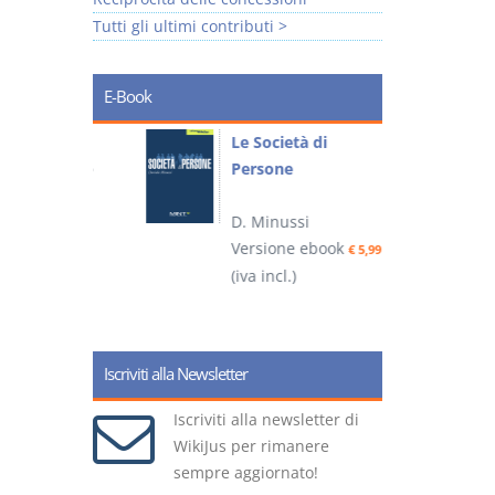
Tutti gli ultimi contributi >
E-Book
io
Le Società di
I
Persone
 alla legge
D. Minussi
– D.
Versione ebook
(
€ 5,99
(iva incl.)
ook
€ 6,99
Iscriviti alla Newsletter
Iscriviti alla newsletter di
WikiJus per rimanere
sempre aggiornato!