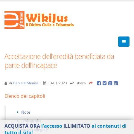
Accettazione dell'eredità beneficiata da
parte dell'incapace
di
Daniele Minussi
13/01/2023
Libera
Elenco dei capitoli
Note
Bibliografia
ACQUISTA ORA
l'accesso
ILLIMITATO
ai contenuti di
News collegate
tutto il sito!