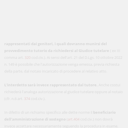
rappresentati dai genitori, i quali dovranno munirsi del
provvedimento tutorio da richiedersi al Giudice tutelare
( ex III
comma art.
320
cod.civ.). Ai sensi dell'art. 21 del D.Lgs. 10 ottobre 2022
n. 149 è possibile che l'autorizzazione venga emessa, previa richiesta
della parte, dal notaio incaricato di procedere al relativo atto.
L'interdetto sarà invece rappresentato dal tutore.
Anche costui
richiederà l'analoga autorizzazione al giudice tutelare oppure al notaio
(cfr. n.6 art.
374
cod.civ.).
In difetto di un richiamo specifico alle dette norme il
beneficiario
dell'amministrazione di sostegno
(
art.404
cod.civ.) non dovrà
invece accettare necessariamente seguendo la procedura in esame.