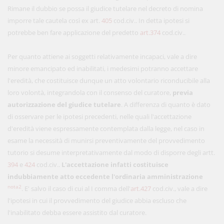
Rimane il dubbio se possa il giudice tutelare nel decreto di nomina
imporre tale cautela così ex art.
405
cod.civ.. In detta ipotesi si
potrebbe ben fare applicazione del predetto
art.374
cod.civ..
Per quanto attiene ai soggetti relativamente incapaci, vale a dire
minore emancipato ed inabilitati, i medesimi potranno accettare
l'eredità, che costituisce dunque un atto volontario riconducibile alla
loro volontà, integrandola con il consenso del curatore,
previa
autorizzazione del giudice tutelare
. A differenza di quanto è dato
di osservare per le ipotesi precedenti, nelle quali l'accettazione
d'eredità viene espressamente contemplata dalla legge, nel caso in
esame la necessità di munirsi preventivamente del provvedimento
tutorio si desume interpretativamente dal modo di disporre degli artt.
394
e
424
cod.civ..
L'accettazione infatti costituisce
indubbiamente atto eccedente l'ordinaria amministrazione
nota2
. E' salvo il caso di cui al I comma dell'
art.427
cod.civ., vale a dire
l'ipotesi in cui il provvedimento del giudice abbia escluso che
l'inabilitato debba essere assistito dal curatore.