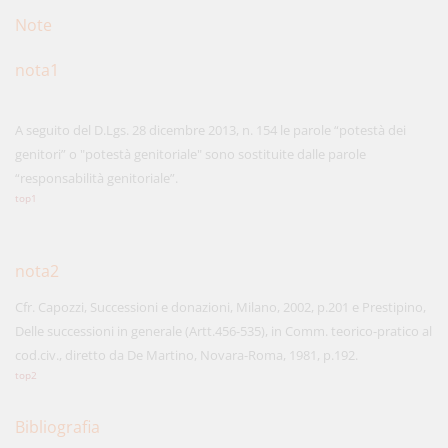
Note
nota1
A seguito del D.Lgs. 28 dicembre 2013, n. 154 le parole “potestà dei
genitori” o "potestà genitoriale" sono sostituite dalle parole
“responsabilità genitoriale”.
top1
nota2
Cfr. Capozzi, Successioni e donazioni, Milano, 2002, p.201 e Prestipino,
Delle successioni in generale (Artt.456-535), in Comm. teorico-pratico al
cod.civ., diretto da De Martino, Novara-Roma, 1981, p.192.
top2
Bibliografia