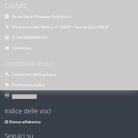
Contatti
Akros Sas di Pirovano Brigida e C.
Via Provinciale Nord n. 1 - 23837 - Taceno (LC), ITALIA
P. IVA 02263080133
Contattaci
Condizioni d'uso
Condizioni della privacy
Preferenze cookie
Indice delle voci
Elenco alfabetico
Seguici su