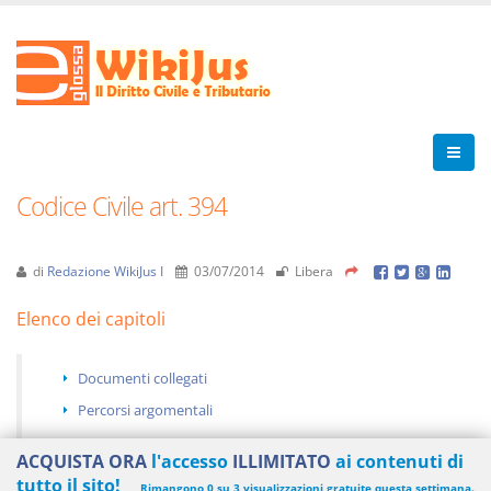
Codice Civile art. 394
di
Redazione WikiJus I
03/07/2014
Libera
Elenco dei capitoli
Documenti collegati
Percorsi argomentali
ACQUISTA ORA
l'accesso
ILLIMITATO
ai contenuti di
tutto il sito!
Rimangono 0 su 3 visualizzazioni gratuite questa settimana.