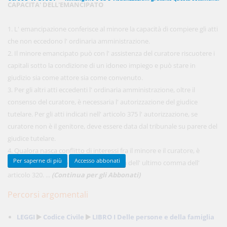
CAPACITA' DELL'EMANCIPATO
1. L' emancipazione conferisce al minore la capacità di compiere gli atti
450,00 €
che non eccedono l' ordinaria amministrazione.
ANNUALI
anziché
570.00€
,
risparmi il 21%!
2. Il minore emancipato può con l' assistenza del curatore riscuotere i
capitali sotto la condizione di un idoneo impiego e può stare in
Acquista ora
giudizio sia come attore sia come convenuto.
3. Per gli altri atti eccedenti l' ordinaria amministrazione, oltre il
consenso del curatore, è necessaria l' autorizzazione del giudice
48,00 €
MENSILI
tutelare. Per gli atti indicati nell' articolo 375 l' autorizzazione, se
curatore non è il genitore, deve essere data dal tribunale su parere del
giudice tutelare.
Acquista ora
4. Qualora nasca conflitto di interessi fra il minore e il curatore, è
Per saperne di più
Accesso abbonati
nominato un curatore speciale a norma dell' ultimo comma dell'
articolo 320. ...
(Continua per gli Abbonati)
Percorsi argomentali
LEGGI
Codice Civile
LIBRO I Delle persone e della famiglia