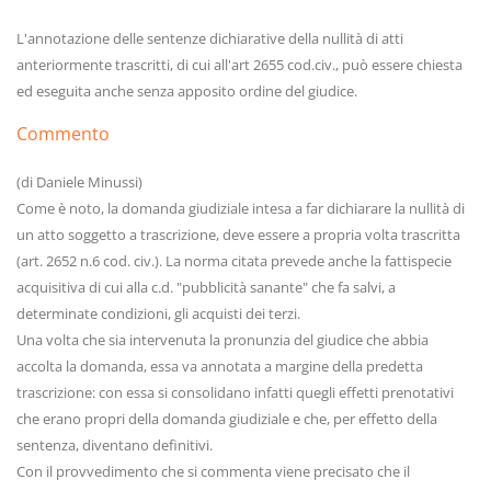
L'annotazione delle sentenze dichiarative della nullità di atti
anteriormente trascritti, di cui all'art 2655 cod.civ., può essere chiesta
ed eseguita anche senza apposito ordine del giudice.
Commento
(di Daniele Minussi)
Come è noto, la domanda giudiziale intesa a far dichiarare la nullità di
un atto soggetto a trascrizione, deve essere a propria volta trascritta
(art. 2652 n.6 cod. civ.). La norma citata prevede anche la fattispecie
acquisitiva di cui alla c.d. "pubblicità sanante" che fa salvi, a
determinate condizioni, gli acquisti dei terzi.
Una volta che sia intervenuta la pronunzia del giudice che abbia
accolta la domanda, essa va annotata a margine della predetta
trascrizione: con essa si consolidano infatti quegli effetti prenotativi
che erano propri della domanda giudiziale e che, per effetto della
sentenza, diventano definitivi.
Con il provvedimento che si commenta viene precisato che il