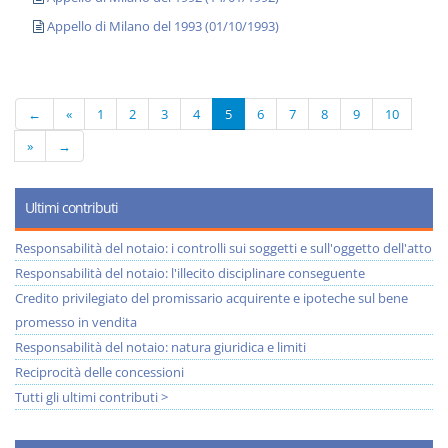
Appello di Milano del 1993 (01/10/1993)
←
«
1
2
3
4
5
6
7
8
9
10
»
→
Ultimi contributi
Responsabilità del notaio: i controlli sui soggetti e sull'oggetto dell'atto
Responsabilità del notaio: l'illecito disciplinare conseguente
Credito privilegiato del promissario acquirente e ipoteche sul bene
promesso in vendita
Responsabilità del notaio: natura giuridica e limiti
Reciprocità delle concessioni
Tutti gli ultimi contributi >