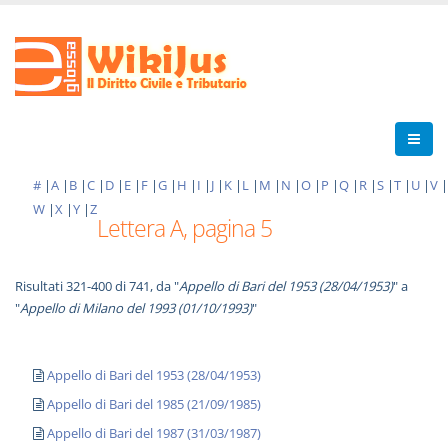
#
|
A
|
B
|
C
|
D
|
E
|
F
|
G
|
H
|
I
|
J
|
K
|
L
|
M
|
N
|
O
|
P
|
Q
|
R
|
S
|
T
|
U
|
V
|
W
|
X
|
Y
|
Z
Lettera A, pagina 5
Risultati 321-400 di 741, da "
Appello di Bari del 1953 (28/04/1953)
" a
"
Appello di Milano del 1993 (01/10/1993)
"
Appello di Bari del 1953 (28/04/1953)
Appello di Bari del 1985 (21/09/1985)
Appello di Bari del 1987 (31/03/1987)