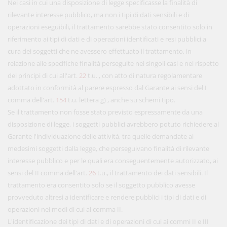
Nei casi in cui una disposizione di legge specificasse la finalità di
rilevante interesse pubblico, ma non i tipi di dati sensibili e di
operazioni eseguibili, il trattamento sarebbe stato consentito solo in
riferimento ai tipi di dati e di operazioni identificati e resi pubblici a
cura dei soggetti che ne avessero effettuato il trattamento, in
relazione alle specifiche finalità perseguite nei singoli casi e nel rispetto
dei principi di cui all'art.
22
t.u. , con atto di natura regolamentare
adottato in conformità al parere espresso dal Garante ai sensi del I
comma dell'art.
154
t.u. lettera g) , anche su schemi tipo.
Se il trattamento non fosse stato previsto espressamente da una
disposizione di legge, i soggetti pubblici avrebbero potuto richiedere al
Garante l'individuazione delle attività, tra quelle demandate ai
medesimi soggetti dalla legge, che perseguivano finalità di rilevante
interesse pubblico e per le quali era conseguentemente autorizzato, ai
sensi del II comma dell'art.
26
t.u., il trattamento dei dati sensibili. Il
trattamento era consentito solo se il soggetto pubblico avesse
provveduto altresì a identificare e rendere pubblici i tipi di dati e di
operazioni nei modi di cui al comma II.
L'identificazione dei tipi di dati e di operazioni di cui ai commi II e III