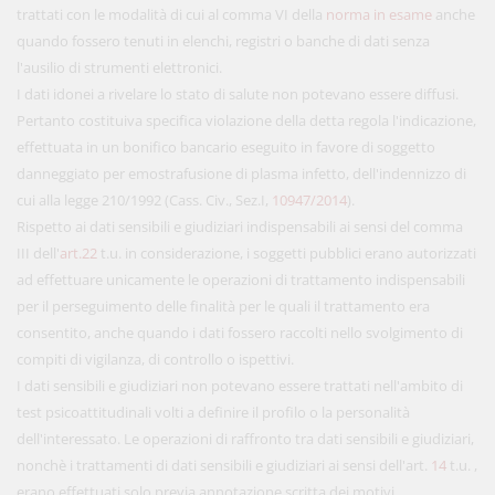
trattati con le modalità di cui al comma VI della
norma in esame
anche
quando fossero tenuti in elenchi, registri o banche di dati senza
l'ausilio di strumenti elettronici.
I dati idonei a rivelare lo stato di salute non potevano essere diffusi.
Pertanto costituiva specifica violazione della detta regola l'indicazione,
effettuata in un bonifico bancario eseguito in favore di soggetto
danneggiato per emostrafusione di plasma infetto, dell'indennizzo di
cui alla legge 210/1992 (Cass. Civ., Sez.I,
10947/2014
).
Rispetto ai dati sensibili e giudiziari indispensabili ai sensi del comma
III dell'
art.22
t.u. in considerazione, i soggetti pubblici erano autorizzati
ad effettuare unicamente le operazioni di trattamento indispensabili
per il perseguimento delle finalità per le quali il trattamento era
consentito, anche quando i dati fossero raccolti nello svolgimento di
compiti di vigilanza, di controllo o ispettivi.
I dati sensibili e giudiziari non potevano essere trattati nell'ambito di
test psicoattitudinali volti a definire il profilo o la personalità
dell'interessato. Le operazioni di raffronto tra dati sensibili e giudiziari,
nonchè i trattamenti di dati sensibili e giudiziari ai sensi dell'art.
14
t.u. ,
erano effettuati solo previa annotazione scritta dei motivi.