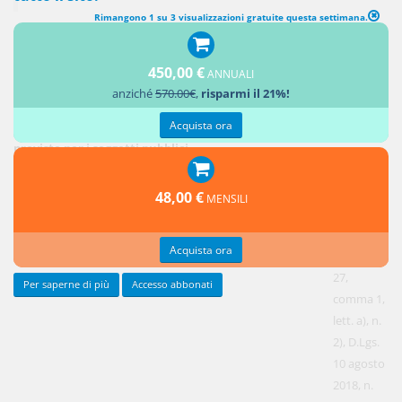
Rimangono 1 su 3 visualizzazioni gratuite questa settimana.
450,00 €
ANNUALI
Il capo II della prima parte d. lgs.
196/2003
(t.u. in materia di privacy)
anziché
570.00€
,
risparmi il 21%!
conteneva regole ulteriori rispetto a quelle generalmente
Acquista ora
previste per il trattamento dei dati personali ed
espressamente
previste per i soggetti pubblici.
Va
osservato
48,00 €
MENSILI
che, ai
sensi
Acquista ora
dell’art.
27,
Per saperne di più
Accesso abbonati
comma 1,
lett. a), n.
2), D.Lgs.
10 agosto
2018, n.