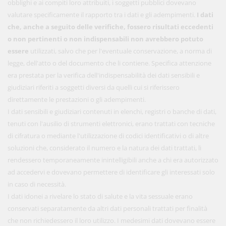
obblighi e ai compiti loro attribuiti, i soggetti pubblici dovevano
valutare specificamente il rapporto tra i dati e gli adempimenti.
I dati
che, anche a seguito delle verifiche, fossero risultati eccedenti
o non pertinenti o non indispensabili non avrebbero potuto
essere
utilizzati, salvo che per l'eventuale conservazione, a norma di
legge, dell'atto o del documento che li contiene. Specifica attenzione
era prestata per la verifica dell'indispensabilità dei dati sensibili e
giudiziari riferiti a soggetti diversi da quelli cui si riferissero
direttamente le prestazioni o gli adempimenti.
I dati sensibili e giudiziari contenuti in elenchi, registri o banche di dati,
tenuti con l'ausilio di strumenti elettronici, erano trattati con tecniche
di cifratura o mediante l'utilizzazione di codici identificativi o di altre
soluzioni che, considerato il numero e la natura dei dati trattati, li
rendessero temporaneamente inintelligibili anche a chi era autorizzato
ad accedervi e dovevano permettere di identificare gli interessati solo
in caso di necessità.
I dati idonei a rivelare lo stato di salute e la vita sessuale erano
conservati separatamente da altri dati personali trattati per finalità
che non richiedessero il loro utilizzo. I medesimi dati dovevano essere