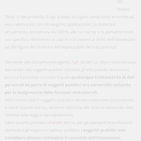
101,
l’intero
Titolo III del predetto D.Lgs. è stato abrogato, onde tutte le norme ad
esso relative più non rinvengono applicazione. La materia è
attualmente disciplinata dal GDPR, alle cui norme si fa pertanto rinvio,
con specifico riferimento ai capi III e IV (relativi ai diritti dell'interessato
ed alle figure del titolare e del responsabile del trattamento)
Tornando alla disciplina previgente, l'
art.18
del t.u., dopo avere escluso
dal novero dei soggetti pubblici soltanto gli enti pubblici economici,
poneva il principio secondo il quale
qualunque trattamento di dati
personali da parte di soggetti pubblici era consentito soltanto
per lo svolgimento delle funzioni istituzionali.
Nel trattare i dati il soggetto pubblico doveva osservare i presupposti
e i limiti stabiliti dal t.u., anche in relazione alla diversa natura dei dati,
nonchè dalla legge e dai regolamenti.
Salvo quanto previsto all'
art.81
del t.u. per gli esercenti le professioni
sanitarie e gli organismi sanitari pubblici,
i soggetti pubblici non
avrebbero dovuto richiedere il consenso dell'interessato.