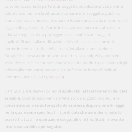
La comunicazione da parte di un soggetto pubblico a privati o a enti
pubblici economici e la diffusione da parte di un soggetto pubblico
erano ammesse unicamente quando fossero previste da una norma di
legge o di regolamento. Anche in tali casi avrebbero dovuto essere
adottate regole volte a proteggere la riservatezza dei soggetti
implicati. Si pensi alla notificazione dei verbali di violazione delle
norme in tema di codice della strada (ed alla documentazione
fotografica intesa a comprovare le dette violazioni). Al riguardo era
stato deciso che l'eventuale condotta illecita produttiva di danno degli
addetti alla comunicazione ed alla notificazione fosse riferibile al
Comune (Cass. Civ., Sez.I,
5023/13
).
L'art.
20
t.u. enucleava
i principi applicabili al trattamento dei dati
sensibili
. Quando esso veniva effettuato da soggetti pubblici,
era
consentito solo se autorizzato da espressa disposizione di legge
nella quale sono specificati i tipi di dati che avrebbero potuto
essere trattati, le operazioni eseguibili e le finalità di rilevante
interesse pubblico perseguite.