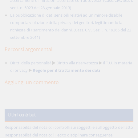
accertamenti di infrazioni accertate con autovelox. (Cass. Civ., Sez. I,
sent. n. 5023 del 28 gennaio 2013)
La pubblicazione di dati sensibili relativi ad un minore disabile
comporta violazione della privacy dei genitori, legittimando la
richiesta di risarcimento dei danni. (Cass. Civ., Sez. I, n. 19365 del 22
settembre 2011)
Percorsi argomentali
Diritti della personalità
Diritto alla riservatezza
Il T.U. in materia
di privacy
Regole per il trattamento dei dati
Aggiungi un commento
Ultimi contributi
Responsabilità del notaio: i controlli sui soggetti e sull'oggetto dell'atto
Responsabilità del notaio: l'illecito disciplinare conseguente