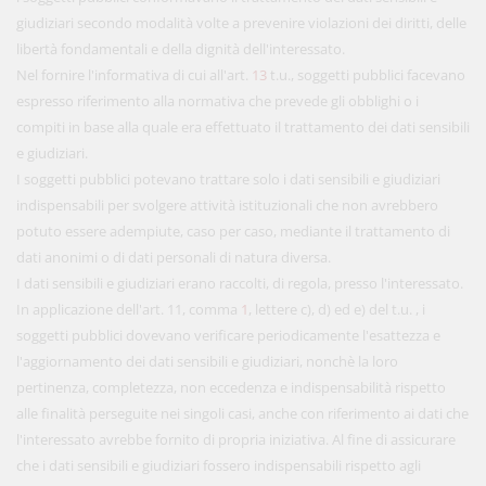
giudiziari secondo modalità volte a prevenire violazioni dei diritti, delle
libertà fondamentali e della dignità dell'interessato.
Nel fornire l'informativa di cui all'art.
13
t.u., soggetti pubblici facevano
espresso riferimento alla normativa che prevede gli obblighi o i
compiti in base alla quale era effettuato il trattamento dei dati sensibili
e giudiziari.
I soggetti pubblici potevano trattare solo i dati sensibili e giudiziari
indispensabili per svolgere attività istituzionali che non avrebbero
potuto essere adempiute, caso per caso, mediante il trattamento di
dati anonimi o di dati personali di natura diversa.
I dati sensibili e giudiziari erano raccolti, di regola, presso l'interessato.
In applicazione dell'art. 11, comma
1
, lettere c), d) ed e) del t.u. , i
soggetti pubblici dovevano verificare periodicamente l'esattezza e
l'aggiornamento dei dati sensibili e giudiziari, nonchè la loro
pertinenza, completezza, non eccedenza e indispensabilità rispetto
alle finalità perseguite nei singoli casi, anche con riferimento ai dati che
l'interessato avrebbe fornito di propria iniziativa. Al fine di assicurare
che i dati sensibili e giudiziari fossero indispensabili rispetto agli