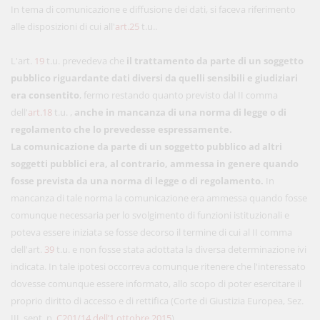
In tema di comunicazione e diffusione dei dati, si faceva riferimento
alle disposizioni di cui all'
art.25
t.u..
L'art.
19
t.u. prevedeva che
il trattamento da parte di un soggetto
pubblico riguardante dati diversi da quelli sensibili e giudiziari
era consentito
, fermo restando quanto previsto dal II comma
dell'
art.18
t.u. ,
anche in mancanza di una norma di legge o di
regolamento che lo prevedesse espressamente.
La comunicazione da parte di un soggetto pubblico ad altri
soggetti pubblici era, al contrario, ammessa in genere quando
fosse prevista da una norma di legge o di regolamento.
In
mancanza di tale norma la comunicazione era ammessa quando fosse
comunque necessaria per lo svolgimento di funzioni istituzionali e
poteva essere iniziata se fosse decorso il termine di cui al II comma
dell'art.
39
t.u. e non fosse stata adottata la diversa determinazione ivi
indicata. In tale ipotesi occorreva comunque ritenere che l'interessato
dovesse comunque essere informato, allo scopo di poter esercitare il
proprio diritto di accesso e di rettifica (Corte di Giustizia Europea, Sez.
III, sent. n.
C201/14 dell’1 ottobre 2015
).