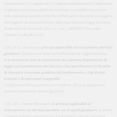
che precedono era aggiornata e integrata periodicamente. Nella prassi
sorgevano comunque dubbi ed incertezze: si consideri il problema
della menzione, apposta al bonifico effettuato in favore di un soggetto
danneggiato da emotrasfusione, della disposizione di legge evocativa
di tale stato di salute (cfr. Cass. Civ., Sez. I,
3455/2017
che aveva
rimesso il nodo alle SSUU).
L'art.
21
t.u. enucleava
i principi applicabili al trattamento dei dati
giudiziari.
Quando esso fosse statoeffettuato da soggetti pubblici,
era consentito solo se autorizzato da espressa disposizione di
legge o provvedimento del Garante che specifiassero le finalità
di rilevante interesse pubblico del trattamento, i tipi di dati
trattati e di operazioni eseguibili.
Le disposizioni di cui ai commi II e IV dell'art.
20
t.u. si applicavano
anche al trattamento dei dati giudiziari.
L'art.
22
t.u. faceva riferimento
ai principi applicabili al
trattamento sia dei dati sensibili, sia di quelli giudiziari.
A tal fine
i soggetti pubblici conformavano il trattamento dei dati sensibili e