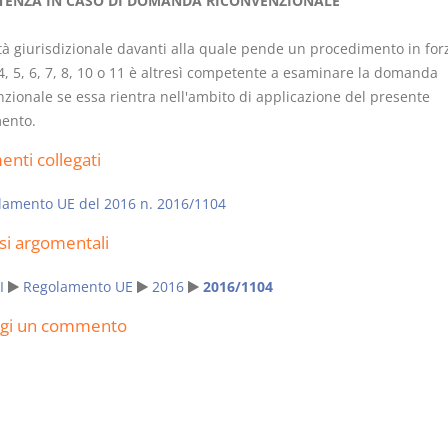
ENZA IN CASO DI DOMANDA RICONVENZIONALE
ità giurisdizionale davanti alla quale pende un procedimento in for
 4, 5, 6, 7, 8, 10 o 11 è altresì competente a esaminare la domanda
nzionale se essa rientra nell'ambito di applicazione del presente
ento.
Usufrutto Uso e
Prescrizione
Abitazione
decadenza
nti collegati
D. Minussi
D. Minussi
Versione ebook
Versione eb
lamento UE del 2016 n. 2016/1104
€ 4,19
(iva incl.)
(iva incl.)
si argomentali
I
Regolamento UE
2016
2016/1104
ngi un commento