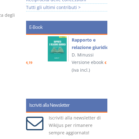
Tutti gli ultimi contributi >
za degli
E-Book
 e
Rapporto e
I
relazione giuridica
D. Minussi
ook
Versione ebook
(
€ 4,19
€ 5,99
(iva incl.)
Iscriviti alla Newsletter
Iscriviti alla newsletter di
WikiJus per rimanere
sempre aggiornato!