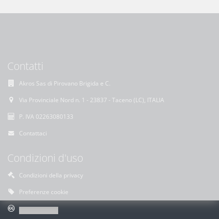
Contatti
Akros Sas di Pirovano Brigida e C.
Via Provinciale Nord n. 1 - 23837 - Taceno (LC), ITALIA
P. IVA 02263080133
Contattaci
Condizioni d'uso
Condizioni della privacy
Preferenze cookie