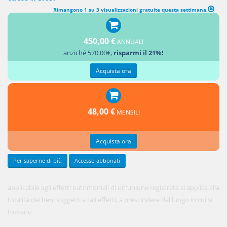
Rimangono 1 su 3 visualizzazioni gratuite questa settimana.
UNITÀ DELLA LEGGE APPLICABILE
450,00 €
ANNUALI
La legge
anziché
570.00€
,
risparmi il 21%!
Acquista ora
48,00 €
MENSILI
Acquista ora
Per saperne di più
Accesso abbonati
applicabile agli effetti patrimoniali di un'unione registrata si applica alla
totalità dei beni soggetti a tali effetti, a prescindere dal luogo in cui si
trovano.