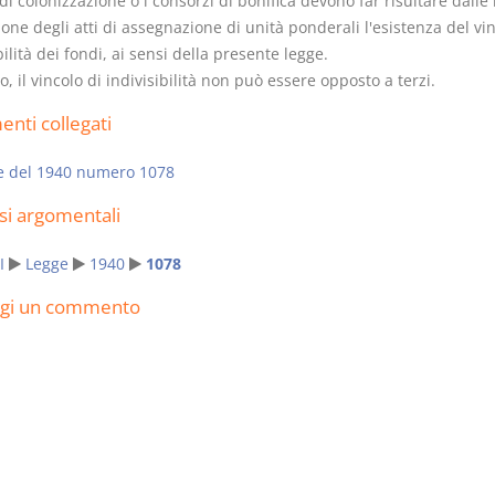
 di colonizzazione o i consorzi di bonifica devono far risultare dalle
ione degli atti di assegnazione di unità ponderali l'esistenza del vin
bilità dei fondi, ai sensi della presente legge.
to, il vincolo di indivisibilità non può essere opposto a terzi.
nti collegati
Prescrizione e
Rapporto e
decadenza
relazione gi
e del 1940 numero 1078
D. Minussi
D. Minussi
si argomentali
Versione ebook
Versione eb
€ 4,19
(iva incl.)
(iva incl.)
I
Legge
1940
1078
ngi un commento