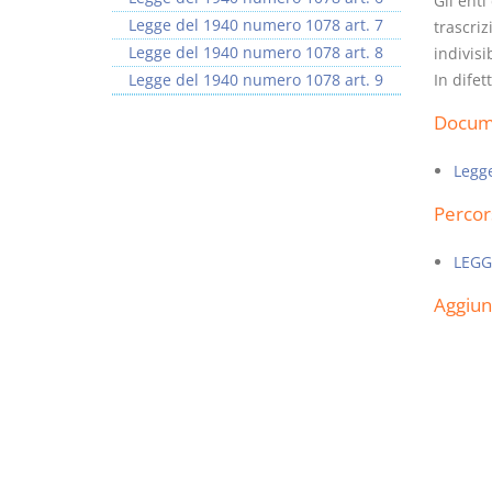
Gli enti
Legge del 1940 numero 1078 art. 7
trascriz
Legge del 1940 numero 1078 art. 8
indivisi
Legge del 1940 numero 1078 art. 9
In difet
Docume
I Vincoli Preliminari
Usufrutto Uso e
Abitazione
Legg
D. Minussi
D. Minussi
Percor
Versione ebook
Versione ebook
€ 4,19
€ 4,19
(iva incl.)
(iva incl.)
LEGG
Aggiu