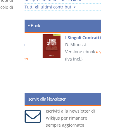
 note di
Tutti gli ultimi contributi >
colo di
E-Book
I Singoli Contratti
uridica
D. Minussi
L
Versione ebook
€ 5,99
2
ook
(iva incl.)
€ 5,99
(
Iscriviti alla Newsletter
Iscriviti alla newsletter di
WikiJus per rimanere
sempre aggiornato!