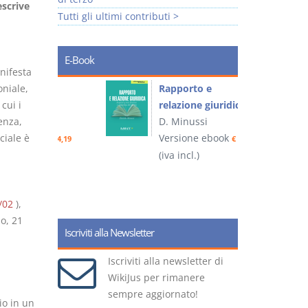
escrive
Tutti gli ultimi contributi >
l
E-Book
nifesta
oniale,
 e
Rapporto e
I
cui i
relazione giuridica
enza,
D. Minussi
ciale è
ook
Versione ebook
(
€ 4,19
€ 5,99
(iva incl.)
/02
),
o, 21
Iscriviti alla Newsletter
Iscriviti alla newsletter di
WikiJus per rimanere
sempre aggiornato!
io in un