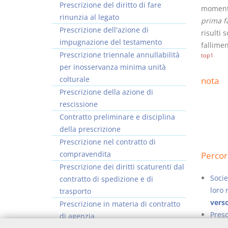
Prescrizione del diritto di fare
momento
rinunzia al legato
prima f
Prescrizione dell'azione di
risulti 
impugnazione del testamento
fallimen
Prescrizione triennale annullabilità
top1
per inosservanza minima unità
colturale
nota
Prescrizione della azione di
rescissione
Contratto preliminare e disciplina
della prescrizione
Prescrizione nel contratto di
compravendita
Percor
Prescrizione dei diritti scaturenti dal
Socie
contratto di spedizione e di
loro 
trasporto
verso
Prescrizione in materia di contratto
Presc
di agenzia
ogget