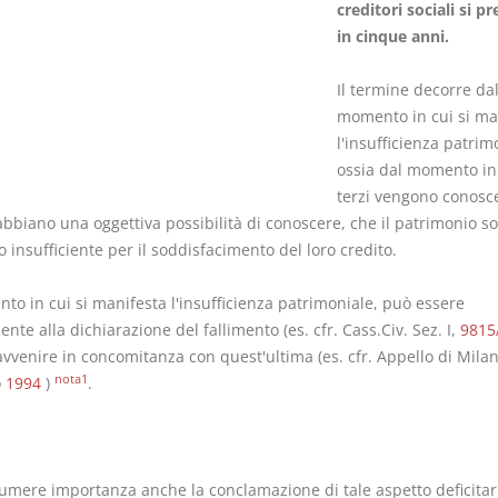
creditori sociali si pr
in cinque anni.
Il termine decorre da
momento in cui si ma
Usufrutto Uso e
l'insufficienza patrim
Prescrizione
Abitazione
ossia dal momento in 
decadenza
D. Minussi
terzi vengono conosc
D. Minussi
bbiano una oggettiva possibilità di conoscere, che il patrimonio so
Versione ebook
Versione eb
€ 4,19
 insufficiente per il soddisfacimento del loro credito.
(iva incl.)
(iva incl.)
to in cui si manifesta l'insufficienza patrimoniale, può essere
nte alla dichiarazione del fallimento (es. cfr. Cass.Civ. Sez. I,
9815
vvenire in concomitanza con quest'ultima (es. cfr. Appello di Milan
nota1
o
1994
)
.
umere importanza anche la conclamazione di tale aspetto deficitar