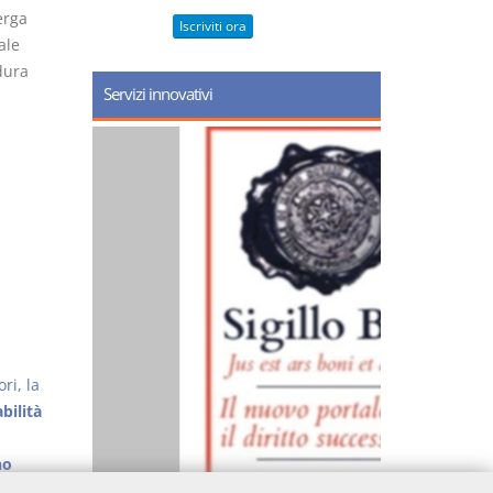
erga
Iscriviti ora
ale
dura
Servizi innovativi
ri, la
bilità
no