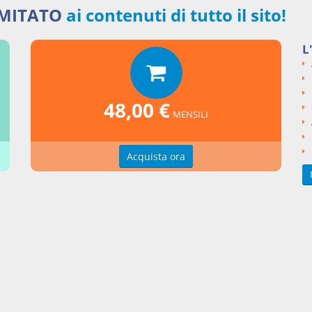
IMITATO
ai contenuti di tutto il sito!
ngi un commento
L
48,00 €
MENSILI
Acquista ora
zioni d'uso
Indice delle voci